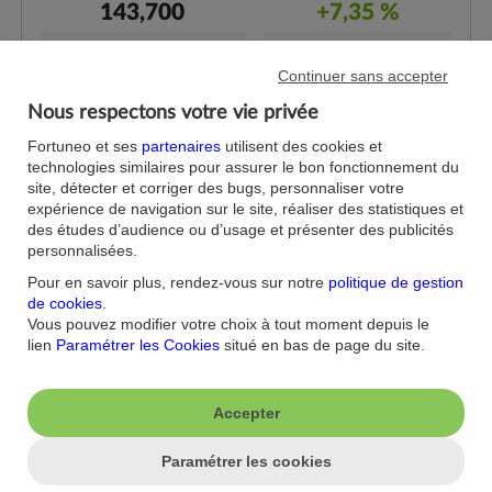
143,700
+7,35 %
Volume moyen
Vol. moy. / nb actions
Continuer sans accepter
9 230,20
0,06 %
Nous respectons votre vie privée
Fortuneo et ses
partenaires
utilisent des cookies et
technologies similaires pour assurer le bon fonctionnement du
site, détecter et corriger des bugs, personnaliser votre
VARIATIONS
expérience de navigation sur le site, réaliser des statistiques et
des études d’audience ou d’usage et présenter des publicités
personnalisées.
VARIATION SUR 5 JOURS
Pour en savoir plus, rendez-vous sur notre
politique de gestion
+1,65 %
de cookies
.
Vous pouvez modifier votre choix à tout moment depuis le
Date
Dernier
Variation
Volumes
Ouverture
lien
Paramétrer les Cookies
situé en bas de page du site.
154,260
+0,27 %
1 720
153,800
07.08.26
153,840
+0,35 %
10 263
154,300
06.08.26
Accepter
153,300
+0,13 %
2 765
153,340
05.08.26
Paramétrer les cookies
153,100
+0,88 %
9 247
152,700
04.08.26