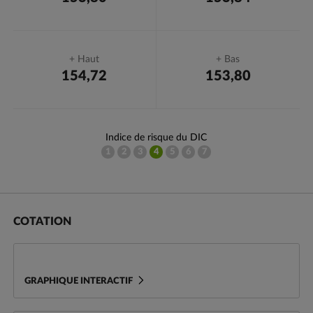
+ Haut
+ Bas
154,72
153,80
Indice de risque du DIC
1
2
3
4
5
6
7
Cotation
Variations
COTATION
GRAPHIQUE INTERACTIF