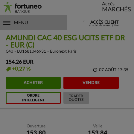
Accès
MARCHÉS
MENU
ACCÈS CLIENT
et suivi de souscription
AMUNDI CAC 40 ESG UCITS ETF DR
- EUR (C)
C40 - LU1681046931 - Euronext Paris
154,26 EUR
+0,27 %
07 AOÛT 17:35
ACHETER
VENDRE
ORDRE
TRADER
QUOTES
INTELLIGENT
Ouverture
Veille
153,80
153,84