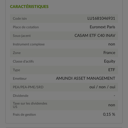
CARACTÉRISTIQUES
LU1681046931
Code isin
Euronext Paris
Place de cotation
CASAM ETF C40 INAV
Sous-jacent
non
Instrument complexe
France
Zone
Equity
Classe d'actifs
ETF
Type
AMUNDI ASSET MANAGEMENT
Emetteur
oui / non / oui
PEA/PEA-PME/SRD
-
Dividende
Taxe sur les dividendes
non
US
0,15 %
Frais de gestion