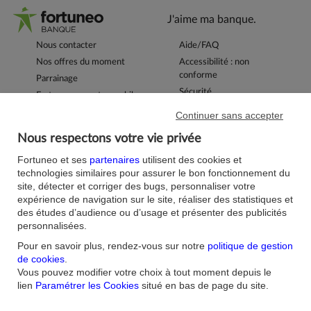
J'aime ma banque.
Nous contacter
Aide/FAQ
Nos offres du moment
Accessibilité : non
conforme
Parrainage
Sécurité
Fortuneo sur votre mobile
Nos formulaires
Espace Presse
Continuer sans accepter
Guides Bourse
Nos engagements RSE
Nous respectons votre vie privée
Mentions légales
Blog
Réglementations
Fortuneo et ses
partenaires
utilisent des cookies et
Recrutement
technologies similaires pour assurer le bon fonctionnement du
Plan du site
Conditions Générales
site, détecter et corriger des bugs, personnaliser votre
Conditions Tarifaires
expérience de navigation sur le site, réaliser des statistiques et
Glossaire -Banque au
des études d’audience ou d’usage et présenter des publicités
quotidien
Politique de
personnalisées.
Confidentialité
Politique Cookies
Pour en savoir plus, rendez-vous sur notre
politique de gestion
de cookies
.
Vous pouvez modifier votre choix à tout moment depuis le
lien
Paramétrer les Cookies
situé en bas de page du site.