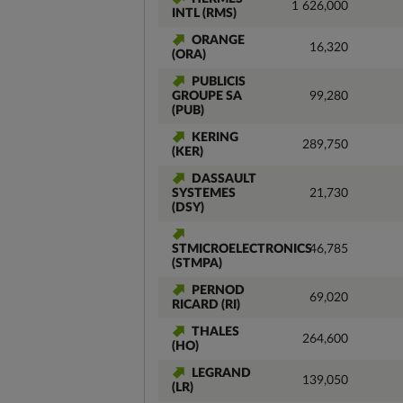
1 626,000
INTL (RMS)
ORANGE
16,320
(ORA)
PUBLICIS
GROUPE SA
99,280
(PUB)
KERING
289,750
(KER)
DASSAULT
SYSTEMES
21,730
(DSY)
STMICROELECTRONICS
46,785
(STMPA)
PERNOD
69,020
RICARD (RI)
THALES
264,600
(HO)
LEGRAND
139,050
(LR)