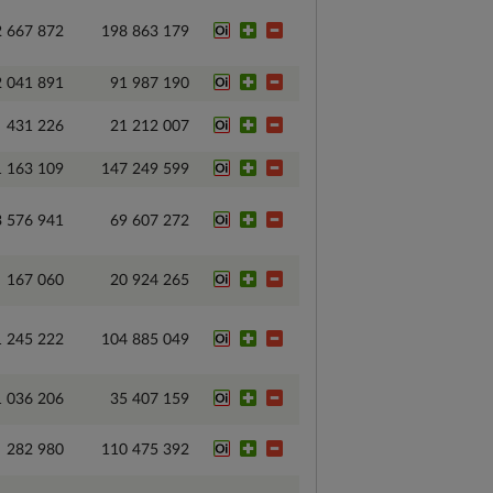
2 667 872
198 863 179
2 041 891
91 987 190
431 226
21 212 007
1 163 109
147 249 599
3 576 941
69 607 272
167 060
20 924 265
1 245 222
104 885 049
1 036 206
35 407 159
282 980
110 475 392