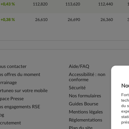
+0,43 %
112,820
113,620
112,440
+0,38 %
26,610
26,690
26,360
us contacter
Aide/FAQ
s offres du moment
Accessibilité : non
conforme
rrainage
Nou
Sécurité
rtuneo sur votre mobile
For
Nos formulaires
pace Presse
tech
Guides Bourse
du s
s engagements RSE
expé
Mentions légales
og
stat
Réglementations
prés
crutement
Plan du site