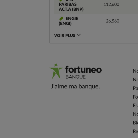
PARIBAS
112,600
ACT.A (BNP)
ENGIE
26,560
(ENGI)
VOIR PLUS
No
No
J'aime ma banque.
Pa
Fo
Es
No
Bl
Re