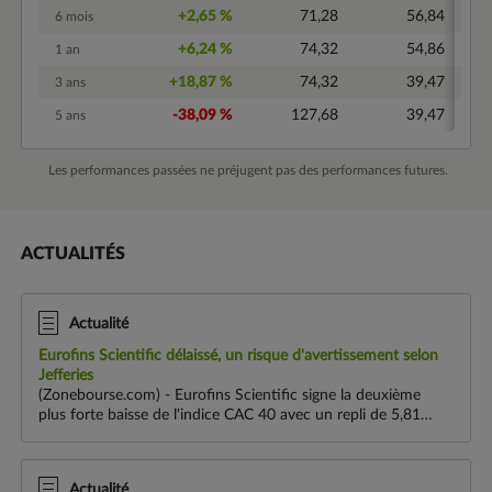
+2,65 %
71,28
56,84
6 mois
+6,24 %
74,32
54,86
1 an
+18,87 %
74,32
39,47
3 ans
-38,09 %
127,68
39,47
5 ans
Les performances passées ne préjugent pas des performances futures.
ACTUALITÉS
Actualité
Eurofins Scientific délaissé, un risque d'avertissement selon
Jefferies
(Zonebourse.com) - Eurofins Scientific signe la deuxième
plus forte baisse de l'indice CAC 40 avec un repli de 5,81%,
à 66,48 euros. Le groupe a dévoilé des résultats semestriels
globalement en haus...
Actualité