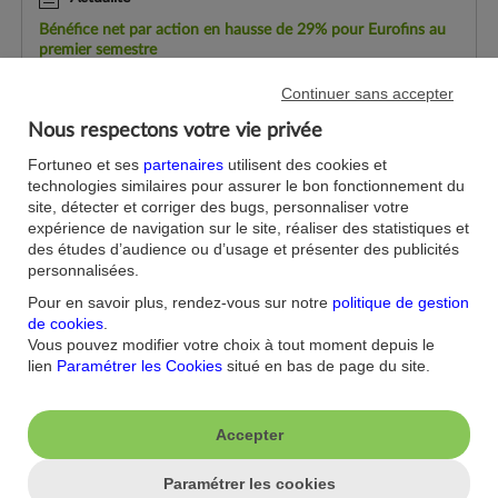
Bénéfice net par action en hausse de 29% pour Eurofins au
premier semestre
(Zonebourse.com) - Le spécialiste des prestations d'analyses
biologiques tire les premiers bénéfices de son programme
Continuer sans accepter
quinquennal d'investissement dans son réseau de
Nous respectons votre vie privée
laboratoires en réseau et dans l...
Fortuneo et ses
partenaires
utilisent des cookies et
Actualité
technologies similaires pour assurer le bon fonctionnement du
Eurofins
: la marge d'EBITDA ajusté a atteint 23,7 % au
site, détecter et corriger des bugs, personnaliser votre
premier semestre 2026
expérience de navigation sur le site, réaliser des statistiques et
Eurofins affiche un bénéfice par action (BPA) de base qui a
des études d’audience ou d’usage et présenter des publicités
progressé de 29 % pour atteindre 1,55 E au premier
personnalisées.
semestre 2026, contre 1,20 E au premier semestre 2025. Le
chiffre d'affaires publié ...
Pour en savoir plus, rendez-vous sur notre
politique de gestion
de cookies
.
Actualité
Vous pouvez modifier votre choix à tout moment depuis le
lien
Paramétrer les Cookies
situé en bas de page du site.
Eurofins se renforce en Amérique du Nord par une
acquisition
(Zonebourse.com) - Eurofins Scientific indique avoir conclu
un accord avec Element Materials Technology pour acquérir
Accepter
son activité de services d'analyse dans le domaine des
sciences de la vie en Amé...
Paramétrer les cookies