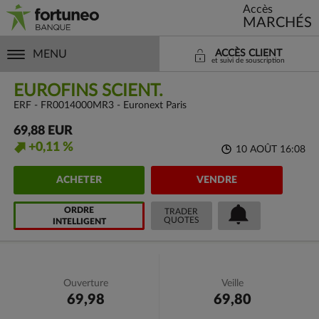
Accès
MARCHÉS
MENU
ACCÈS CLIENT
et suivi de souscription
EUROFINS SCIENT.
ERF - FR0014000MR3 - Euronext Paris
69,88 EUR
+0,11 %
10 AOÛT 16:08
ACHETER
VENDRE
ORDRE
TRADER
QUOTES
INTELLIGENT
Ouverture
Veille
69,98
69,80