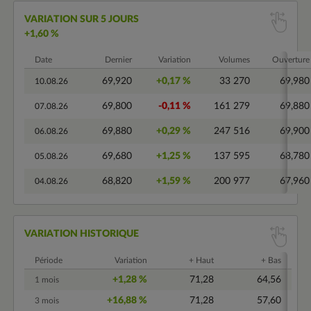
VARIATION SUR 5 JOURS
+1,60 %
Date
Dernier
Variation
Volumes
Ouverture
69,920
+0,17 %
33 270
69,980
10.08.26
69,800
-0,11 %
161 279
69,880
07.08.26
69,880
+0,29 %
247 516
69,900
06.08.26
69,680
+1,25 %
137 595
68,780
05.08.26
68,820
+1,59 %
200 977
67,960
04.08.26
VARIATION HISTORIQUE
Période
Variation
+ Haut
+ Bas
+1,28 %
71,28
64,56
1 mois
+16,88 %
71,28
57,60
3 mois