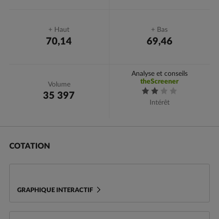
+ Haut
+ Bas
70,14
69,46
Analyse et conseils
theScreener
Volume
35 397
Intérêt
Cotation
Variations
Actualités
Conseils et Avis
COTATION
GRAPHIQUE INTERACTIF