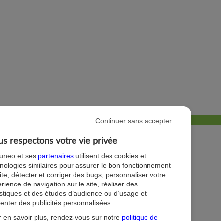
Continuer sans accepter
s respectons votre vie privée
tuneo et ses
partenaires
utilisent des cookies et
nologies similaires pour assurer le bon fonctionnement
orningstarTM. Les informations financières et
ite, détecter et corriger des bugs, personnaliser votre
lles ne constituent aucunement une garantie de
rience de navigation sur le site, réaliser des
s ne préjugent pas des performances futures et
istiques et des études d’audience ou d’usage et
enter des publicités personnalisées.
nds/SICAV envisagé(e) dans le Document
 en savoir plus, rendez-vous sur notre
politique de
partient à l'investisseur de s'assurer que le support