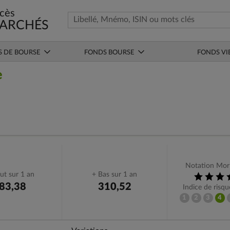
cès
ARCHÉS
S DE BOURSE
FONDS BOURSE
FONDS VI
e
Notation Mor
ut sur 1 an
+ Bas sur 1 an
83,38
310,52
Indice de risq
1
2
3
4