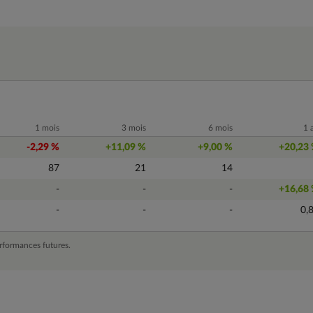
1 mois
3 mois
6 mois
1 
-2,29 %
+11,09 %
+9,00 %
+20,23
87
21
14
-
-
-
+16,68
-
-
-
0,
rformances futures.