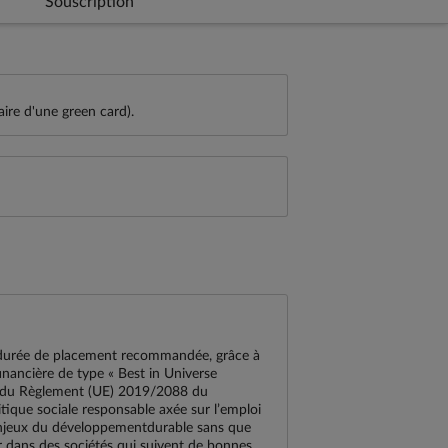
Souscription
aire d'une green card).
ladurée de placement recommandée, grâce à
nancière de type « Best in Universe
9du Règlement (UE) 2019/2088 du
tique sociale responsable axée sur l’emploi
 enjeux du développementdurable sans que
ir dans des sociétés qui suivent de bonnes