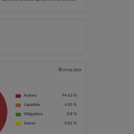
29.06.2026
Actions
94.63 %
Liquidités
4.55 %
Obligations
0.8 %
Autres
0.02 %