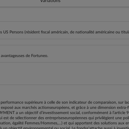
Variations
 US Persons (résident fiscal américain, de nationalité américaine ou titul
s avantageuses de Fortuneo.
performance supérieure à celle de son indicateur de comparaison, sur 
le exposé aux marchés actionseuropéens, et grâce à une dimension extra-fi
T a un objectif d’investissement social, conformément à l’article 
 est de sélectionner des entrepriseseuropéennes qui privilégient une poli
formation, égalité Femmes/Hommes,…) et qui apportent des solutions aux
 à un objectif environnemental ou social. Le fondss’attache aussi à invest