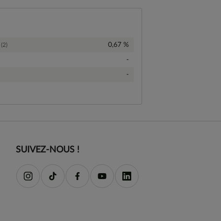
0,67 %
(2)
-
-
SUIVEZ-NOUS !