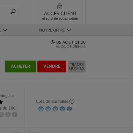
ACCÈS CLIENT
et suivi de souscription
E
NOTRE OFFRE
05 AOÛT 11:00
VL QUOTIDIENNE
TRADER
ACHETER
VENDRE
QUOTES
ningstar
?
Cote de durabilité
ue du DIC
5
6
7