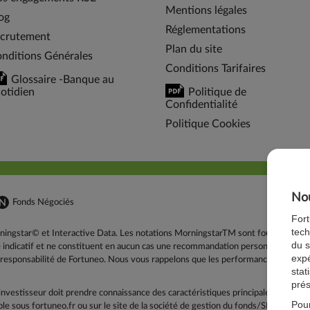
Mentions légales
og
Réglementations
crutement
Plan du site
nditions Générales
Conditions Tarifaires
Glossaire -Banque au
otidien
Politique de
Confidentialité
Politique Cookies
Nou
Fonds Négociés
For
tech
ingstar© et Interactive Data. Les notations MorningstarTM sont fournies par M
du s
tre indicatif et ne constituent en aucun cas une recommandation personnalisée. E
expé
a responsabilité de Fortuneo. Nous vous rappelons que les performances passée
stat
prés
'investisseur doit prendre connaissance des caractéristiques principales du fo
Pour
ble sous fortuneo.fr ou sur le site de la société de gestion du fonds/SICAV). Il ap