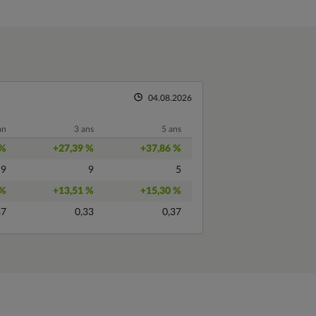
04.08.2026
an
3 ans
5 ans
 %
+27,39 %
+37,86 %
9
9
5
 %
+13,51 %
+15,30 %
87
0,33
0,37