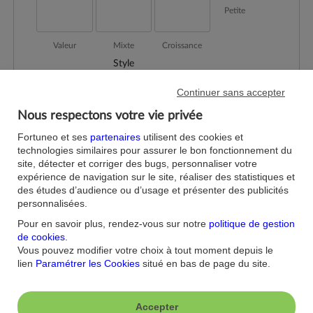
Petite
Valeur
Mixte
Croissance
Style
Continuer sans accepter
Nous respectons votre vie privée
VARIATIONS
Fortuneo et ses
partenaires
utilisent des cookies et
technologies similaires pour assurer le bon fonctionnement du
site, détecter et corriger des bugs, personnaliser votre
05.08.2026
VARIATIONS ET RISQUES
expérience de navigation sur le site, réaliser des statistiques et
des études d’audience ou d’usage et présenter des publicités
personnalisées.
Variation
Période
1 mois
3 mois
01/01
Pour en savoir plus, rendez-vous sur notre
politique de gestion
+4,26 %
+0,18 %
+2,14 %
+2
Variation
de cookies
.
Vous pouvez modifier votre choix à tout moment depuis le
15
21
16
Rang en pourcentile
lien
Paramétrer les Cookies
situé en bas de page du site.
-
-
-
Volatilité
-
-
-
Ratio de Sharpe
Accepter