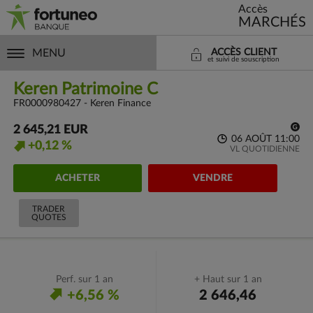
Accès
MARCHÉS
MENU
ACCÈS CLIENT
et suivi de souscription
Keren Patrimoine C
FR0000980427 - Keren Finance
2 645,21 EUR
06 AOÛT 11:00
+0,12 %
VL QUOTIDIENNE
ACHETER
VENDRE
TRADER
QUOTES
Perf. sur 1 an
+ Haut sur 1 an
+6,56 %
2 646,46