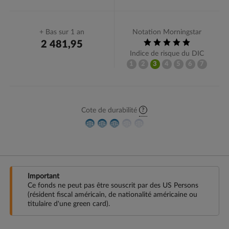
+ Bas sur 1 an
Notation Morningstar
2 481,95
Indice de risque du DIC
1
2
3
4
5
6
7
?
Cote de durabilité
Cotation
Variations
Souscription
Important
Ce fonds ne peut pas être souscrit par des US Persons
(résident fiscal américain, de nationalité américaine ou
titulaire d'une green card).