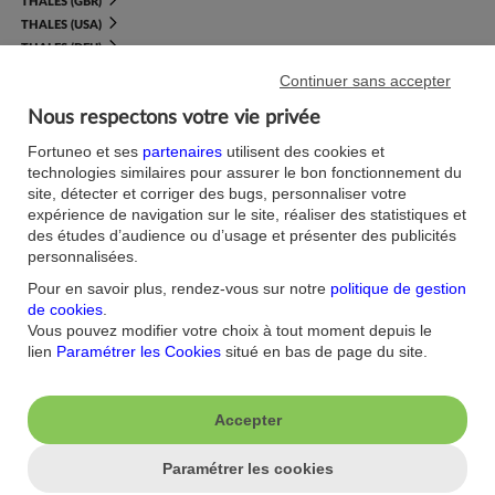
THALES (GBR)
THALES (USA)
THALES (DEU)
Continuer sans accepter
Nous respectons votre vie privée
J'aime ma banque.
Fortuneo et ses
partenaires
utilisent des cookies et
technologies similaires pour assurer le bon fonctionnement du
Nous contacter
Aide/FAQ
site, détecter et corriger des bugs, personnaliser votre
expérience de navigation sur le site, réaliser des statistiques et
Nos offres du moment
Accessibilité : non
des études d’audience ou d’usage et présenter des publicités
conforme
Parrainage
personnalisées.
Sécurité
Fortuneo sur votre mobile
Pour en savoir plus, rendez-vous sur notre
politique de gestion
Nos formulaires
Espace Presse
de cookies
.
Guides Bourse
Nos engagements RSE
Vous pouvez modifier votre choix à tout moment depuis le
Mentions légales
Blog
lien
Paramétrer les Cookies
situé en bas de page du site.
Réglementations
Recrutement
Plan du site
Conditions Générales
Accepter
Conditions Tarifaires
Glossaire -Banque au
quotidien
Politique de
Paramétrer les cookies
Confidentialité