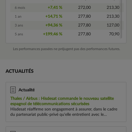
+7,41 %
272,00
213,30
6 mois
+14,71 %
277,80
213,30
1 an
+94,36 %
277,80
127,00
3 ans
+199,46 %
277,80
70,90
5 ans
Les performances passées ne préjugent pas des performances futures.
ACTUALITÉS
Actualité
Thales / Airbus
: Hisdesat commande le nouveau satellite
espagnol de télécommunications sécurisées
Hisdesat réaffirme son engagement à assurer, dans le cadre
du partenariat public-privé qu'elle entretient avec le
ministère de la Défense espagnol, la disponibilité de futures
capacités spatiales crit...