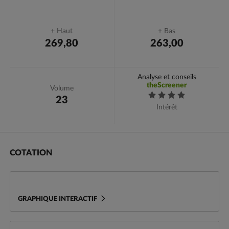
+ Haut
+ Bas
269,80
263,00
Analyse et conseils
theScreener
Volume
23
Intérêt
Cotation
Variations
Actualités
Conseils et Avis
COTATION
GRAPHIQUE INTERACTIF