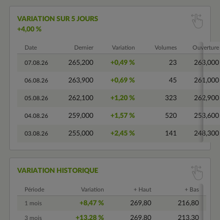
VARIATION SUR 5 JOURS
+4,00 %
Date
Dernier
Variation
Volumes
Ouverture
265,200
+0,49 %
23
263,000
07.08.26
263,900
+0,69 %
45
261,000
06.08.26
262,100
+1,20 %
323
262,900
05.08.26
259,000
+1,57 %
520
253,600
04.08.26
255,000
+2,45 %
141
248,300
03.08.26
VARIATION HISTORIQUE
Période
Variation
+ Haut
+ Bas
+8,47 %
269,80
216,80
1 mois
+13,28 %
269,80
213,30
3 mois