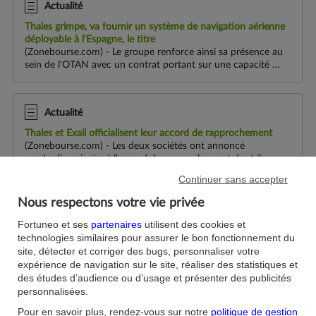
Actualité
Thales grimpe, va fournir un système de navigation aérienne
déployable à l'Espagne, le titre
(Zonebourse.com) - Le groupe renforce ainsi sa présence au
sein de l'OTAN avec un contrat portant sur une capacité de
navigation aérienne destinée aux opérations
militaires.Thales annonce avoir été ...
Actualité
Thales et Exail officialisent leur accord de rapprochement
(Zonebourse.com) - Les deux sociétés ont annoncé
vendredi avoir signé l'accord de rapprochement dont ils
avaient révélé les négociations le 6 juillet, franchissant une
Continuer sans accepter
nouvelle étape vers le rachat ...
Nous respectons votre vie privée
Actualité
Fortuneo et ses
partenaires
utilisent des cookies et
technologies similaires pour assurer le bon fonctionnement du
Thales
et
Exail
signent leur accord de rapprochement
Thales et Exail Technologies ont signé hier l'accord de
site, détecter et corriger des bugs, personnaliser votre
rapprochement dont ils avaient annoncé la négociation le 6
expérience de navigation sur le site, réaliser des statistiques et
juillet. L'accord définit les modalités de l'acquisition par
des études d’audience ou d’usage et présenter des publicités
Thales de l'ensemble des...
personnalisées.
Pour en savoir plus, rendez-vous sur notre
politique de gestion