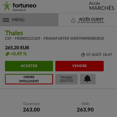
Accès
MARCHÉS
MENU
ACCÈS CLIENT
et suivi de souscription
Thales
CSF - FR0000121329 - FRANKFURTER WERTPAPIERBORSE
265,20 EUR
+0,49 %
07 AOÛT 18:47
ACHETER
VENDRE
ORDRE
TRADER
QUOTES
INTELLIGENT
Ouverture
Veille
263,00
263,90