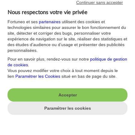
Continuer sans accepter
J'aime ma banque.
Nous respectons votre vie privée
Nous contacter
Aide/FAQ
Fortuneo et ses
partenaires
utilisent des cookies et
Nos offres du moment
Accessibilité : non
technologies similaires pour assurer le bon fonctionnement du
conforme
site, détecter et corriger des bugs, personnaliser votre
Parrainage
expérience de navigation sur le site, réaliser des statistiques et
Sécurité
Fortuneo sur votre mobile
des études d’audience ou d’usage et présenter des publicités
Nos formulaires
Espace Presse
personnalisées.
Guides Bourse
Nos engagements RSE
Pour en savoir plus, rendez-vous sur notre
politique de gestion
Mentions légales
Blog
de cookies
.
Réglementations
Recrutement
Vous pouvez modifier votre choix à tout moment depuis le
Plan du site
lien
Paramétrer les Cookies
situé en bas de page du site.
Conditions Générales
Conditions Tarifaires
Glossaire -Banque au
quotidien
Politique de
Accepter
Confidentialité
Politique Cookies
Paramétrer les cookies