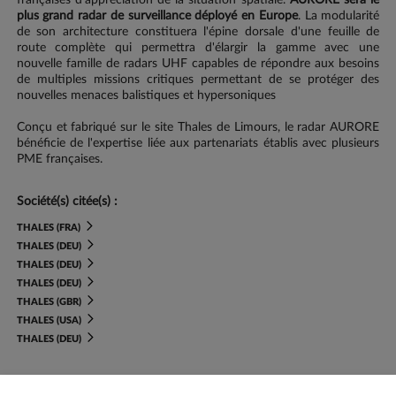
françaises d'appréciation de la situation spatiale.
AURORE sera le
plus grand radar de surveillance déployé en Europe
. La modularité
de son architecture constituera l'épine dorsale d'une feuille de
route complète qui permettra d'élargir la gamme avec une
nouvelle famille de radars UHF capables de répondre aux besoins
de multiples missions critiques permettant de se protéger des
nouvelles menaces balistiques et hypersoniques
Conçu et fabriqué sur le site Thales de Limours, le radar AURORE
bénéficie de l'expertise liée aux partenariats établis avec plusieurs
PME françaises.
Société(s) citée(s) :
THALES (FRA)
THALES (DEU)
THALES (DEU)
THALES (DEU)
THALES (GBR)
THALES (USA)
THALES (DEU)