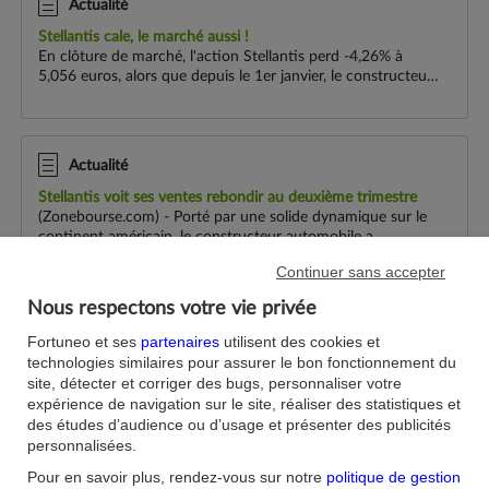
Actualité
Stellantis
cale, le marché aussi !
En clôture de marché, l'action Stellantis perd -4,26% à
5,056 euros, alors que depuis le 1er janvier, le constructeur
automobile a déjà fondu de 46% en Bourse de Paris. Malgré
une amélioration signifi...
Actualité
Stellantis voit ses ventes rebondir au deuxième trimestre
(Zonebourse.com) - Porté par une solide dynamique sur le
continent américain, le constructeur automobile a
enregistré un chiffre d'affaires net de 43,5 milliards d'euros,
Continuer sans accepter
en hausse de 13% par rappor...
Nous respectons votre vie privée
Actualité
Fortuneo et ses
partenaires
utilisent des cookies et
Stellantis
: 1 MdE de cash-flow au 2e trimestre 2026
technologies similaires pour assurer le bon fonctionnement du
Stellantis annonce ses résultats financiers pour le 2e
site, détecter et corriger des bugs, personnaliser votre
trimestre de 2026. Le chiffre d'affaires net a atteint 43,5
expérience de navigation sur le site, réaliser des statistiques et
MdsE, en hausse de 13 % par rapport au 2e trimestre 2025,
des études d’audience ou d’usage et présenter des publicités
avec une progression de 32 ...
personnalisées.
Pour en savoir plus, rendez-vous sur notre
politique de gestion
Actualité