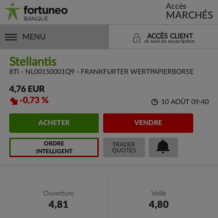
Accès
MARCHÉS
MENU
ACCÈS CLIENT
et suivi de souscription
Stellantis
8TI - NL00150001Q9 - FRANKFURTER WERTPAPIERBORSE
4,76 EUR
-0,73 %
10 AOÛT 09:40
ACHETER
VENDRE
ORDRE
TRADER
QUOTES
INTELLIGENT
Ouverture
Veille
4,81
4,80