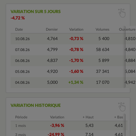
VARIATION SUR 5 JOURS
-4,72 %
Date
Dernier
Variation
Volumes
Ouverture
4,764
-0,73 %
5 400
4,810
10.08.26
4,799
-0,78 %
58 634
4,840
07.08.26
4,837
-1,70 %
5 899
4,884
06.08.26
4,920
-1,60 %
37 341
5,084
05.08.26
5,000
+1,34 %
17 070
4,942
04.08.26
VARIATION HISTORIQUE
Période
Variation
+ Haut
+ Bas
-3,96 %
5,43
4,61
1 mois
-24,99 %
7,14
4,61
3 mois