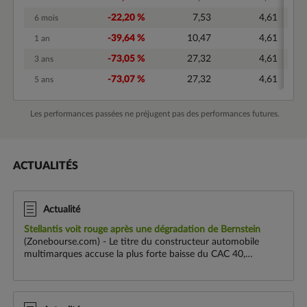
-22,20 %
7,53
4,61
6 mois
-39,64 %
10,47
4,61
1 an
-73,05 %
27,32
4,61
3 ans
-73,07 %
27,32
4,61
5 ans
Les performances passées ne préjugent pas des performances futures.
ACTUALITÉS
Actualité
Stellantis voit rouge après une dégradation de Bernstein
(Zonebourse.com) - Le titre du constructeur automobile
multimarques accuse la plus forte baisse du CAC 40,
cédant 2,99 % à 4,724 euros. Le titre est pénalisé par la
dégradation de la recommandation ...