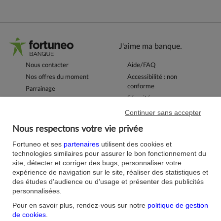
J'aime ma banque.
Nous contacter
Aide/FAQ
Nos offres du moment
Accessibilité : non
conforme
Parrainage
Sécurité
Fortuneo sur votre mobile
Nos formulaires
Continuer sans accepter
Espace Presse
Guides Bourse
Nos engagements RSE
Nous respectons votre vie privée
Mentions légales
Blog
Fortuneo et ses
partenaires
utilisent des cookies et
Réglementations
Recrutement
technologies similaires pour assurer le bon fonctionnement du
Plan du site
Conditions Générales
site, détecter et corriger des bugs, personnaliser votre
Conditions Tarifaires
expérience de navigation sur le site, réaliser des statistiques et
Glossaire -Banque au
des études d’audience ou d’usage et présenter des publicités
quotidien
Politique de
personnalisées.
Confidentialité
Pour en savoir plus, rendez-vous sur notre
politique de gestion
Politique Cookies
de cookies
.