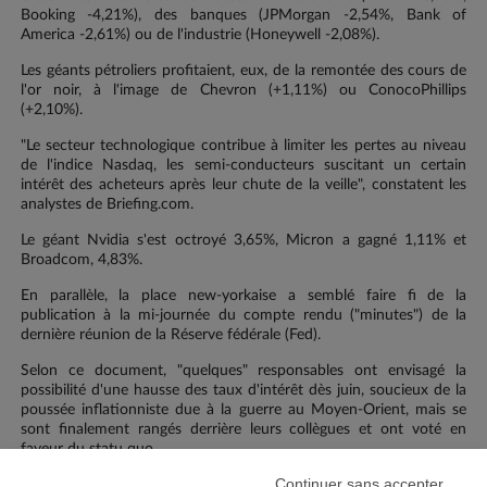
Booking -4,21%), des banques (JPMorgan -2,54%, Bank of
America -2,61%) ou de l'industrie (Honeywell -2,08%).
Les géants pétroliers profitaient, eux, de la remontée des cours de
l'or noir, à l'image de Chevron (+1,11%) ou ConocoPhillips
(+2,10%).
"Le secteur technologique contribue à limiter les pertes au niveau
de l'indice Nasdaq, les semi-conducteurs suscitant un certain
intérêt des acheteurs après leur chute de la veille", constatent les
analystes de Briefing.com.
Le géant Nvidia s'est octroyé 3,65%, Micron a gagné 1,11% et
Broadcom, 4,83%.
En parallèle, la place new-yorkaise a semblé faire fi de la
publication à la mi-journée du compte rendu ("minutes") de la
dernière réunion de la Réserve fédérale (Fed).
Selon ce document, "quelques" responsables ont envisagé la
possibilité d'une hausse des taux d'intérêt dès juin, soucieux de la
poussée inflationniste due à la guerre au Moyen-Orient, mais se
sont finalement rangés derrière leurs collègues et ont voté en
faveur du statu quo.
Continuer sans accepter
"Si l'on peut tirer des indications prospectives de ce compte-