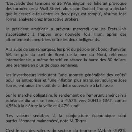
"L'escalade des tensions entre Washington et Téhéran provoque
des turbulences à Wall Street, alors que Donald Trump a déclaré
que le cessez-le-feu entre les deux pays est rompu", résume Jose
Torres, analyste chez Interactive Brokers.
Le président américain a prévenu mercredi que les Etats-Unis
s'apprêtaient à frapper une nouvelle fois l'Iran, après des
affrontements meurtriers entre les deux belligérants.
A la suite de ces remarques, les prix du pétrole ont bondi d'environ
5%. Le prix du baril de Brent de la mer du Nord, référence
internationale, a même franchi en séance la barre des 80 dollars,
une première en plus de deux semaines.
Les investisseurs redoutent "une montée généralisée des coûts"
pour les entreprises et "une inflation plus marquée", souligne Jose
Torres, entraînant le coût de la dette souveraine à la hausse.
Sur le marché obligataire, le rendement de l'emprunt américain à
échéance dix ans se tendait à 4,57% vers 20H15 GMT, contre
4,55% à la clôture la veille et 4,47% lundi.
"Les valeurs sensibles à la conjoncture économique sont
particulièrement malmenées", note M. Torres.
C'est le cas des valeurs du secteur du tourisme (Airbnb -3,93%,