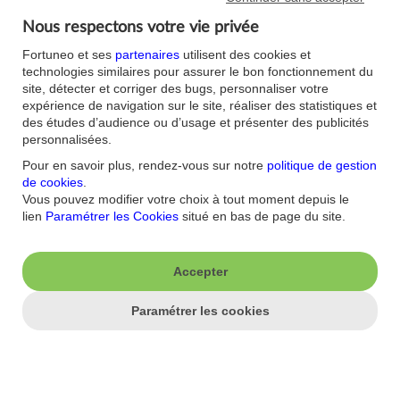
rendu, c'est que le comité examine actuellement un large éventail
Nous respectons votre vie privée
de scénarios et ne s'engagera pas tant que les nouvelles données
ne lui auront pas apporté la clarté nécessaire", explique Jeffrey
Fortuneo et ses
partenaires
utilisent des cookies et
Roach, chef économiste chez LPL Financial.
technologies similaires pour assurer le bon fonctionnement du
site, détecter et corriger des bugs, personnaliser votre
Le marché parie toujours sur une hausse des taux de la banque
expérience de navigation sur le site, réaliser des statistiques et
centrale en septembre, selon l'outil de veille CME FedWatch.
des études d’audience ou d’usage et présenter des publicités
ni/tmc/aor
personnalisées.
Pour en savoir plus, rendez-vous sur notre
politique de gestion
© 2026 AFP
de cookies
.
Vous pouvez modifier votre choix à tout moment depuis le
lien
Paramétrer les Cookies
situé en bas de page du site.
Accepter
J'aime ma banque.
Nous contacter
Aide/FAQ
Paramétrer les cookies
Nos offres du moment
Accessibilité : non
conforme
Parrainage
Sécurité
Fortuneo sur votre mobile
Nos formulaires
Espace Presse