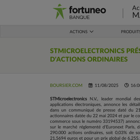
Ac
M
ACTIONS
PRODUIT
STMICROELECTRONICS
PRÉ
D'ACTIONS ORDINAIRES
BOURSIER.COM
11/08/2025
16:0
STMicroelectronics
N.V., leader mondial de
applications électroniques, annonce les déta
dans un communiqué de presse daté du 21 
actionnaires datée du 22 mai 2024 et par le con
commerce sous le numéro 33194537) annonce ai
sur le marché réglementé d'Euronext Paris, 
290.000 actions ordinaires, soit 0,03% de s
21,5694 euros et pour un prix global de 6.255