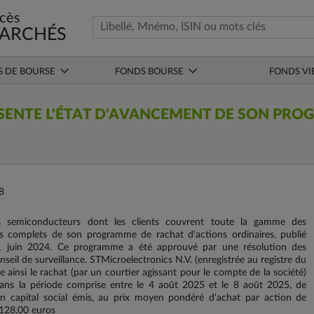
cès
ARCHÉS
S DE BOURSE
FONDS BOURSE
FONDS VI
SENTE L'ÉTAT D'AVANCEMENT DE SON PR
8
s semiconducteurs dont les clients couvrent toute la gamme des
ils complets de son programme de rachat d'actions ordinaires, publié
juin 2024. Ce programme a été approuvé par une résolution des
seil de surveillance. STMicroelectronics N.V. (enregistrée au registre du
nsi le rachat (par un courtier agissant pour le compte de la société)
dans la période comprise entre le 4 août 2025 et le 8 août 2025, de
on capital social émis, au prix moyen pondéré d'achat par action de
.128,00 euros