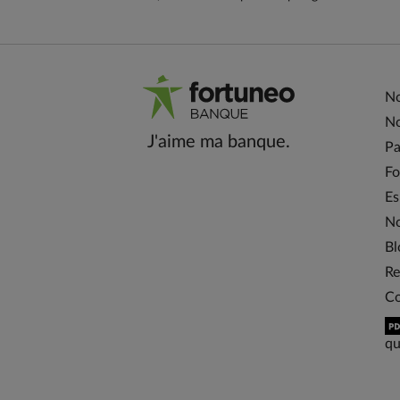
No
No
J'aime ma banque.
Pa
Fo
Es
No
Bl
Re
Co
qu