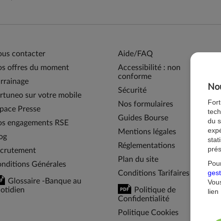
us contacter
Aide/FAQ
s offres du moment
Accessibilité : non
conforme
rrainage
Nou
Sécurité
rtuneo sur votre mobile
For
Nos formulaires
pace Presse
tech
Guides Bourse
du s
s engagements RSE
expé
Mentions légales
og
stat
Réglementations
prés
crutement
Plan du site
Pour
nditions Générales
gest
Conditions Tarifaires
Glossaire -Banque au
Vous
otidien
Politique de
lien
Confidentialité
Politique Cookies