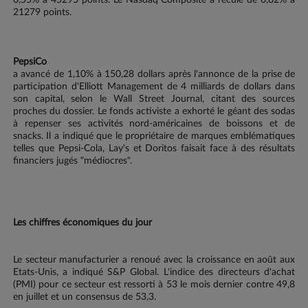
0,55% à 45295 points. Le Nasdaq Composite a reculé de 0,82% à
21279 points.
PepsiCo
a avancé de 1,10% à 150,28 dollars après l'annonce de la prise de
participation d'Elliott Management de 4 milliards de dollars dans
son capital, selon le Wall Street Journal, citant des sources
proches du dossier. Le fonds activiste a exhorté le géant des sodas
à repenser ses activités nord-américaines de boissons et de
snacks. Il a indiqué que le propriétaire de marques emblématiques
telles que Pepsi-Cola, Lay's et Doritos faisait face à des résultats
financiers jugés "médiocres".
Les chiffres économiques du jour
Le secteur manufacturier a renoué avec la croissance en août aux
Etats-Unis, a indiqué S&P Global. L'indice des directeurs d'achat
(PMI) pour ce secteur est ressorti à 53 le mois dernier contre 49,8
en juillet et un consensus de 53,3.