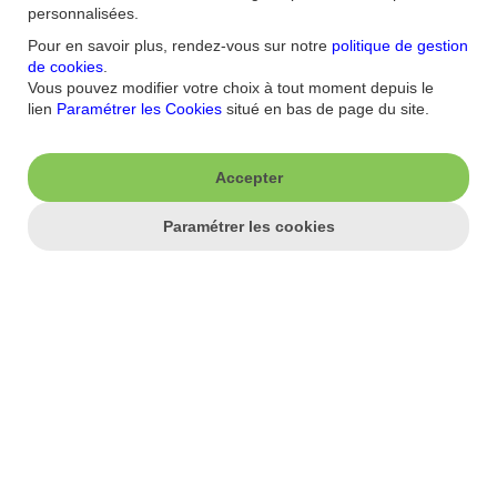
personnalisées.
Pour en savoir plus, rendez-vous sur notre
politique de gestion
de cookies
.
J'aime ma banque.
Vous pouvez modifier votre choix à tout moment depuis le
lien
Paramétrer les Cookies
situé en bas de page du site.
Nous contacter
Aide/FAQ
Nos offres du moment
Accessibilité : non
conforme
Parrainage
Accepter
Sécurité
Fortuneo sur votre mobile
Nos formulaires
Espace Presse
Paramétrer les cookies
Guides Bourse
Nos engagements RSE
Mentions légales
Blog
Réglementations
Recrutement
Plan du site
Conditions Générales
Conditions Tarifaires
Glossaire -Banque au
quotidien
Politique de
Confidentialité
Politique Cookies