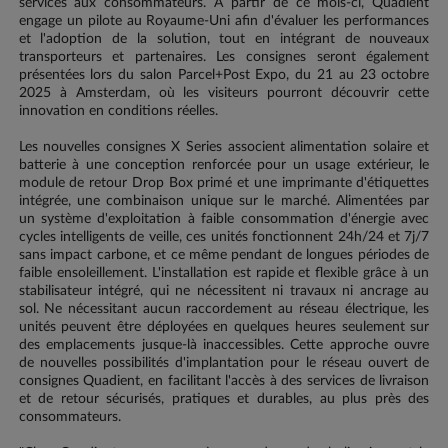
services aux consommateurs. À partir de ce mois-ci, Quadient
engage un pilote au Royaume-Uni afin d'évaluer les performances
et l'adoption de la solution, tout en intégrant de nouveaux
transporteurs et partenaires. Les consignes seront également
présentées lors du salon Parcel+Post Expo, du 21 au 23 octobre
2025 à Amsterdam, où les visiteurs pourront découvrir cette
innovation en conditions réelles.
Les nouvelles consignes X Series associent alimentation solaire et
batterie à une conception renforcée pour un usage extérieur, le
module de retour Drop Box primé et une imprimante d'étiquettes
intégrée, une combinaison unique sur le marché. Alimentées par
un système d'exploitation à faible consommation d'énergie avec
cycles intelligents de veille, ces unités fonctionnent 24h/24 et 7j/7
sans impact carbone, et ce même pendant de longues périodes de
faible ensoleillement. L'installation est rapide et flexible grâce à un
stabilisateur intégré, qui ne nécessitent ni travaux ni ancrage au
sol. Ne nécessitant aucun raccordement au réseau électrique, les
unités peuvent être déployées en quelques heures seulement sur
des emplacements jusque-là inaccessibles. Cette approche ouvre
de nouvelles possibilités d'implantation pour le réseau ouvert de
consignes Quadient, en facilitant l'accès à des services de livraison
et de retour sécurisés, pratiques et durables, au plus près des
consommateurs.