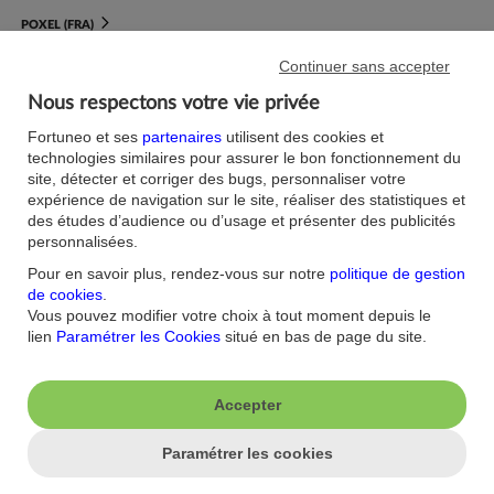
POXEL (FRA)
Continuer sans accepter
Nous respectons votre vie privée
J'aime ma banque.
Fortuneo et ses
partenaires
utilisent des cookies et
technologies similaires pour assurer le bon fonctionnement du
Nous contacter
Aide/FAQ
site, détecter et corriger des bugs, personnaliser votre
Nos offres du moment
Accessibilité : non
expérience de navigation sur le site, réaliser des statistiques et
conforme
Parrainage
des études d’audience ou d’usage et présenter des publicités
Sécurité
personnalisées.
Fortuneo sur votre mobile
Nos formulaires
Espace Presse
Pour en savoir plus, rendez-vous sur notre
politique de gestion
Guides Bourse
de cookies
.
Nos engagements RSE
Vous pouvez modifier votre choix à tout moment depuis le
Mentions légales
Blog
lien
Paramétrer les Cookies
situé en bas de page du site.
Réglementations
Recrutement
Plan du site
Conditions Générales
Conditions Tarifaires
Accepter
Glossaire -Banque au
quotidien
Politique de
Paramétrer les cookies
Confidentialité
Politique Cookies