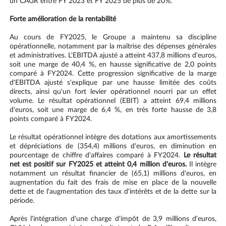
un CAGR entre FY 2023 et FY 2025 de plus de 20%.
Forte amélioration de la rentabilité
Au cours de FY2025, le Groupe a maintenu sa discipline
opérationnelle, notamment par la maîtrise des dépenses générales
et administratives. L'EBITDA ajusté a atteint 437,8 millions d'euros,
soit une marge de 40,4 %, en hausse significative de 2,0 points
comparé à FY2024. Cette progression significative de la marge
d'EBITDA ajusté s'explique par une hausse limitée des coûts
directs, ainsi qu'un fort levier opérationnel nourri par un effet
volume. Le résultat opérationnel (EBIT) a atteint 69,4 millions
d'euros, soit une marge de 6,4 %, en très forte hausse de 3,8
points comparé à FY2024.
Le résultat opérationnel intègre des dotations aux amortissements
et dépréciations de (354,4) millions d'euros, en diminution en
pourcentage de chiffre d'affaires comparé à FY2024.
Le résultat
net est positif sur FY2025 et atteint 0,4 million d'euros.
Il intègre
notamment un résultat financier de (65,1) millions d'euros, en
augmentation du fait des frais de mise en place de la nouvelle
dette et de l'augmentation des taux d'intérêts et de la dette sur la
période.
Après l'intégration d'une charge d'impôt de 3,9 millions d'euros,