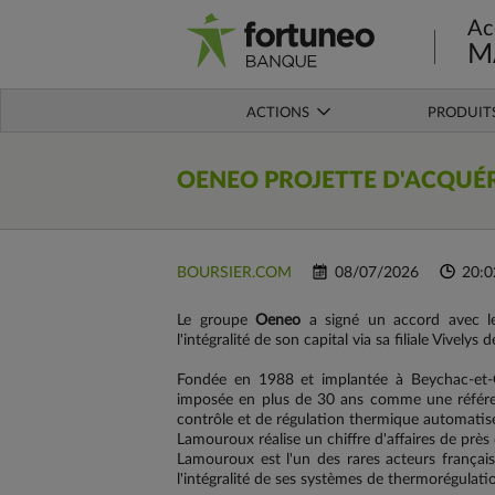
Ac
M
ACTIONS
PRODUIT
OENEO
PROJETTE D'ACQUÉ
BOURSIER.COM
08/07/2026
20:0
Le groupe
Oeneo
a signé un accord avec le
l'intégralité de son capital via sa filiale Vively
Fondée en 1988 et implantée à Beychac-et-C
imposée en plus de 30 ans comme une référenc
contrôle et de régulation thermique automatisé
Lamouroux réalise un chiffre d'affaires de près
Lamouroux est l'un des rares acteurs français 
l'intégralité de ses systèmes de thermorégulatio