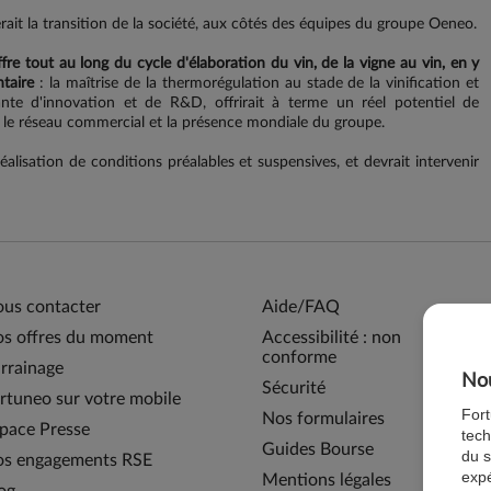
it la transition de la société, aux côtés des équipes du groupe Oeneo.
fre tout au long du cycle d'élaboration du vin, de la vigne au vin, en y
taire
: la maîtrise de la thermorégulation au stade de la vinification et
ante d'innovation et de R&D, offrirait à terme un réel potentiel de
e réseau commercial et la présence mondiale du groupe.
éalisation de conditions préalables et suspensives, et devrait intervenir
us contacter
Aide/FAQ
s offres du moment
Accessibilité : non
conforme
rrainage
Nou
Sécurité
rtuneo sur votre mobile
For
Nos formulaires
pace Presse
tech
Guides Bourse
du s
s engagements RSE
expé
Mentions légales