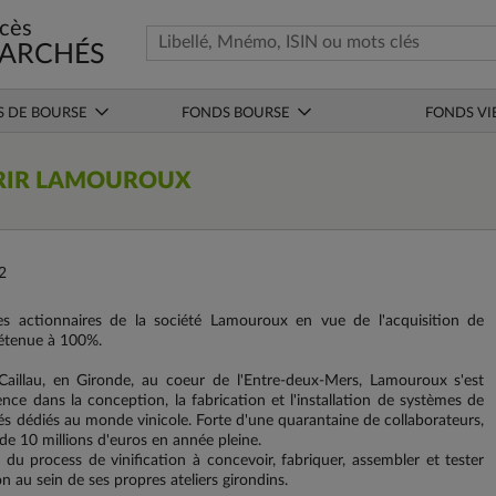
cès
ARCHÉS
S DE BOURSE
FONDS BOURSE
FONDS VI
RIR LAMOUROUX
2
s actionnaires de la société Lamouroux en vue de l'acquisition de
s détenue à 100%.
aillau, en Gironde, au coeur de l'Entre-deux-Mers, Lamouroux s'est
e dans la conception, la fabrication et l'installation de systèmes de
s dédiés au monde vinicole. Forte d'une quarantaine de collaborateurs,
 de 10 millions d'euros en année pleine.
du process de vinification à concevoir, fabriquer, assembler et tester
n au sein de ses propres ateliers girondins.