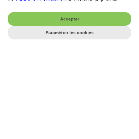
de la micro-entreprise", avec une durée limitée de ce dernier, à
l'exclusion éventuellement des personnes dont l'activité de micro-
entrepreneur n'est que complémentaire à d'autres revenus.
Accepter
© 2025 AFP
Paramétrer les cookies
J'aime ma banque.
Nous contacter
Aide/FAQ
Nos offres du moment
Accessibilité : non
conforme
Parrainage
Sécurité
Fortuneo sur votre mobile
Nos formulaires
Espace Presse
Guides Bourse
Nos engagements RSE
Mentions légales
Blog
Réglementations
Recrutement
Plan du site
Conditions Générales
Conditions Tarifaires