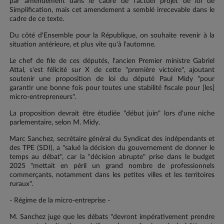
par amendement dans le cadre de l'actuel projet de loi de
Simplification, mais cet amendement a semblé irrecevable dans le
cadre de ce texte.
Du côté d'Ensemble pour la République, on souhaite revenir à la
situation antérieure, et plus vite qu'à l'automne.
Le chef de file de ces députés, l'ancien Premier ministre Gabriel
Attal, s'est félicité sur X de cette "première victoire", ajoutant
soutenir une proposition de loi du député Paul Midy "pour
garantir une bonne fois pour toutes une stabilité fiscale pour [les]
micro-entrepreneurs".
La proposition devrait être étudiée "début juin" lors d'une niche
parlementaire, selon M. Midy.
Marc Sanchez, secrétaire général du Syndicat des indépendants et
des TPE (SDI), a "salué la décision du gouvernement de donner le
temps au débat", car la "décision abrupte" prise dans le budget
2025 "mettait en péril un grand nombre de professionnels
commerçants, notamment dans les petites villes et les territoires
ruraux".
- Régime de la micro-entreprise -
M. Sanchez juge que les débats "devront impérativement prendre