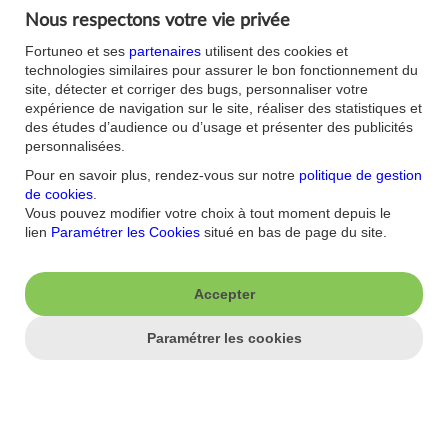
opérationnels élevés". Pour la banque canadienne, "si les
Nous respectons votre vie privée
pourparlers n'en sont qu'à leur début, avec peu de détails sur la
structure et la valorisation, toute transaction crédible serait
Fortuneo et ses
partenaires
utilisent des cookies et
probablement pilotée par Rio, financée entièrement en actions,
technologies similaires pour assurer le bon fonctionnement du
avec une scission de l'activité charbon et un encadrement strict
site, détecter et corriger des bugs, personnaliser votre
du négoce (marketing). Cela laisse présager des délais de
expérience de navigation sur le site, réaliser des statistiques et
réalisation longs et un examen rigoureux des autorités de
des études d’audience ou d’usage et présenter des publicités
régulation".
personnalisées.
"On ignore encore si la branche de négoce (trading) de Glencore
Pour en savoir plus, rendez-vous sur notre
politique de gestion
fera partie de la transaction, mais il est probable que Rio souhaite
de cookies
.
scinder les activités de charbon de Glencore, une opération
Vous pouvez modifier votre choix à tout moment depuis le
facilitée par la restructuration du pôle charbon annoncée en mai",
lien
Paramétrer les Cookies
situé en bas de page du site.
explique Neil Wilson, Investor Strategist chez Saxo UK.
Accepter
2026 Agence Option Finance (AOF) - Tous droits de reproduction
réservés par AOF. AOF collecte ses données auprès des sources
qu'elle considère les plus sûres. Toutefois, le lecteur reste seul
Paramétrer les cookies
responsable de leur interprétation et de l'utilisation des
informations mises à sa disposition. Ainsi le lecteur devra tenir
AOF et ses contributeurs indemnes de toute réclamation résultant
de cette utilisation. Agence Option Finance (AOF) est une marque
du groupe Option Finance