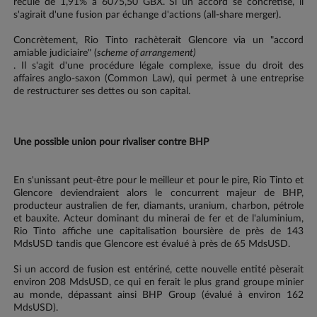
recule de 1,91% à 6075,50 GBX. Si un accord se concrétise, il
s'agirait d'une fusion par échange d'actions (all-share merger).
Concrètement, Rio Tinto rachèterait Glencore via un "accord
amiable judiciaire" (
scheme of arrangement)
. Il s'agit d'une procédure légale complexe, issue du droit des
affaires anglo-saxon (Common Law), qui permet à une entreprise
de restructurer ses dettes ou son capital.
Une possible union pour rivaliser contre BHP
En s'unissant peut-être pour le meilleur et pour le pire, Rio Tinto et
Glencore deviendraient alors le concurrent majeur de BHP,
producteur australien de fer, diamants, uranium, charbon, pétrole
et bauxite. Acteur dominant du minerai de fer et de l'aluminium,
Rio Tinto affiche une capitalisation boursière de près de 143
MdsUSD tandis que Glencore est évalué à près de 65 MdsUSD.
Si un accord de fusion est entériné, cette nouvelle entité pèserait
environ 208 MdsUSD, ce qui en ferait le plus grand groupe minier
au monde, dépassant ainsi BHP Group (évalué à environ 162
MdsUSD).