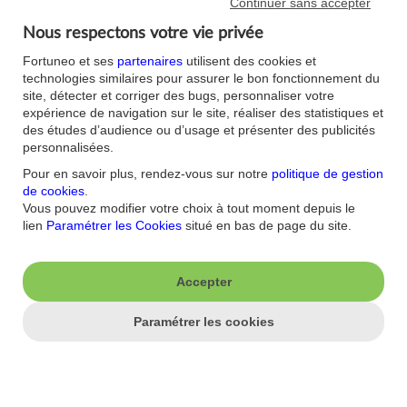
Continuer sans accepter
attentes des économistes, qui tablaient en moyenne sur 117 000
créations.
Nous respectons votre vie privée
Enfin, l'indice ISM des services a enregistré une accélération
Fortuneo et ses
partenaires
utilisent des cookies et
nettement supérieure aux attentes. Il est passé de 53,6 à 54,5
technologies similaires pour assurer le bon fonctionnement du
points, alors que les analystes anticipaient seulement 53,7 points.
site, détecter et corriger des bugs, personnaliser votre
L'indicateur reste ainsi en territoire d'expansion pour le 23e mois
expérience de navigation sur le site, réaliser des statistiques et
consécutif.
des études d’audience ou d’usage et présenter des publicités
personnalisées.
Les valeurs en mouvement
Pour en savoir plus, rendez-vous sur notre
politique de gestion
L'indice parisien est notamment pénalisé aujourd'hui par le recul
de cookies
.
de Stellantis et Renault, qui ont abandonné respectivement 4,04%
Vous pouvez modifier votre choix à tout moment depuis le
et 2,71%.
lien
Paramétrer les Cookies
situé en bas de page du site.
A l'inverse, Valeo a bondi de 18,39% au sein de l'indice SBF 120,
porté par le relèvement de l'objectif de cours de Jefferies, qui
Accepter
passe de 10,6 à 13,2 euros. Le courtier estime que le potentiel de
croissance lié aux activités de gestion thermique et énergétique
destinées aux systèmes de stockage d'énergie (BESS) et aux
Paramétrer les cookies
centres de données gagne en crédibilité et pourrait soutenir une
nouvelle revalorisation du titre.
Toujours à Paris, Veolia et Air Liquide ont signé les meilleures
performances du jour, s'adjugeant respectivement 2,22 et 1,90%.