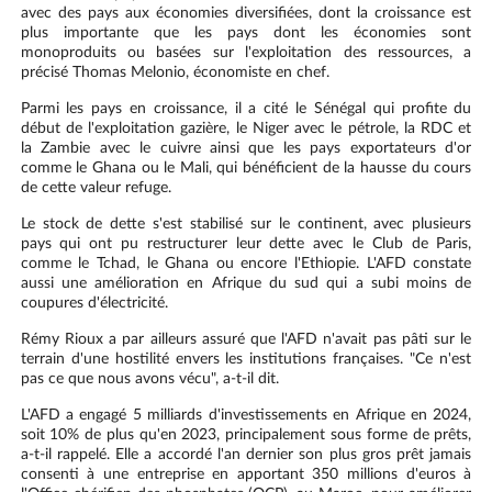
avec des pays aux économies diversifiées, dont la croissance est
plus importante que les pays dont les économies sont
monoproduits ou basées sur l'exploitation des ressources, a
précisé Thomas Melonio, économiste en chef.
Parmi les pays en croissance, il a cité le Sénégal qui profite du
début de l'exploitation gazière, le Niger avec le pétrole, la RDC et
la Zambie avec le cuivre ainsi que les pays exportateurs d'or
comme le Ghana ou le Mali, qui bénéficient de la hausse du cours
de cette valeur refuge.
Le stock de dette s'est stabilisé sur le continent, avec plusieurs
pays qui ont pu restructurer leur dette avec le Club de Paris,
comme le Tchad, le Ghana ou encore l'Ethiopie. L'AFD constate
aussi une amélioration en Afrique du sud qui a subi moins de
coupures d'électricité.
Rémy Rioux a par ailleurs assuré que l'AFD n'avait pas pâti sur le
terrain d'une hostilité envers les institutions françaises. "Ce n'est
pas ce que nous avons vécu", a-t-il dit.
L'AFD a engagé 5 milliards d'investissements en Afrique en 2024,
soit 10% de plus qu'en 2023, principalement sous forme de prêts,
a-t-il rappelé. Elle a accordé l'an dernier son plus gros prêt jamais
consenti à une entreprise en apportant 350 millions d'euros à