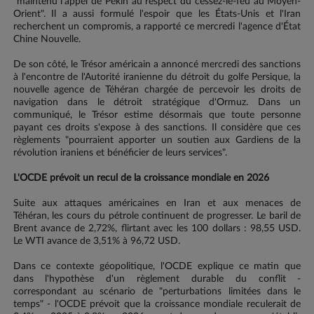
"maintenu l'appel de Pékin au respect du cessez-le-feu au Moyen-
Orient". Il a aussi formulé l'espoir que les États-Unis et l'Iran
recherchent un compromis, a rapporté ce mercredi l'agence d'État
Chine Nouvelle.
De son côté, le Trésor américain a annoncé mercredi des sanctions
à l'encontre de l'Autorité iranienne du détroit du golfe Persique, la
nouvelle agence de Téhéran chargée de percevoir les droits de
navigation dans le détroit stratégique d'Ormuz. Dans un
communiqué, le Trésor estime désormais que toute personne
payant ces droits s'expose à des sanctions. Il considère que ces
règlements "pourraient apporter un soutien aux Gardiens de la
révolution iraniens et bénéficier de leurs services".
L'OCDE prévoit un recul de la croissance mondiale en 2026
Suite aux attaques américaines en Iran et aux menaces de
Téhéran, les cours du pétrole continuent de progresser. Le baril de
Brent avance de 2,72%, flirtant avec les 100 dollars : 98,55 USD.
Le WTI avance de 3,51% à 96,72 USD.
Dans ce contexte géopolitique, l'OCDE explique ce matin que
dans l'hypothèse d'un règlement durable du conflit -
correspondant au scénario de "perturbations limitées dans le
temps" - l'OCDE prévoit que la croissance mondiale reculerait de