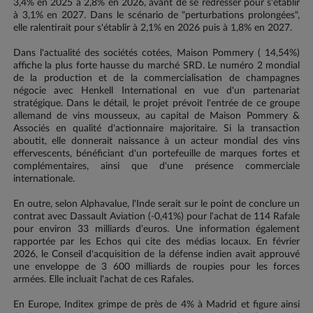
3,4% en 2025 à 2,8% en 2026, avant de se redresser pour s'établir
à 3,1% en 2027. Dans le scénario de "perturbations prolongées",
elle ralentirait pour s'établir à 2,1% en 2026 puis à 1,8% en 2027.
Dans l'actualité des sociétés cotées, Maison Pommery ( 14,54%)
affiche la plus forte hausse du marché SRD. Le numéro 2 mondial
de la production et de la commercialisation de champagnes
négocie avec Henkell International en vue d'un partenariat
stratégique. Dans le détail, le projet prévoit l'entrée de ce groupe
allemand de vins mousseux, au capital de Maison Pommery &
Associés en qualité d'actionnaire majoritaire. Si la transaction
aboutit, elle donnerait naissance à un acteur mondial des vins
effervescents, bénéficiant d'un portefeuille de marques fortes et
complémentaires, ainsi que d'une présence commerciale
internationale.
En outre, selon Alphavalue, l'Inde serait sur le point de conclure un
contrat avec Dassault Aviation (-0,41%) pour l'achat de 114 Rafale
pour environ 33 milliards d'euros. Une information également
rapportée par les Echos qui cite des médias locaux. En février
2026, le Conseil d'acquisition de la défense indien avait approuvé
une enveloppe de 3 600 milliards de roupies pour les forces
armées. Elle incluait l'achat de ces Rafales.
En Europe, Inditex grimpe de près de 4% à Madrid et figure ainsi