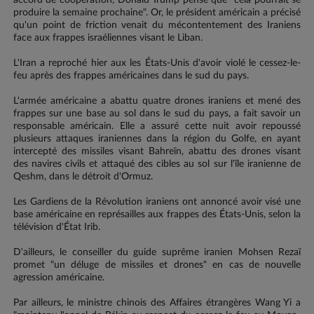
accord de coopération, Donald Trump pense que "cela pourrait se
produire la semaine prochaine". Or, le président américain a précisé
qu'un point de friction venait du mécontentement des Iraniens
face aux frappes israéliennes visant le Liban.
L'Iran a reproché hier aux les États-Unis d'avoir violé le cessez-le-
feu après des frappes américaines dans le sud du pays.
L'armée américaine a abattu quatre drones iraniens et mené des
frappes sur une base au sol dans le sud du pays, a fait savoir un
responsable américain. Elle a assuré cette nuit avoir repoussé
plusieurs attaques iraniennes dans la région du Golfe, en ayant
intercepté des missiles visant Bahreïn, abattu des drones visant
des navires civils et attaqué des cibles au sol sur l'île iranienne de
Qeshm, dans le détroit d'Ormuz.
Les Gardiens de la Révolution iraniens ont annoncé avoir visé une
base américaine en représailles aux frappes des États-Unis, selon la
télévision d'État Irib.
D'ailleurs, le conseiller du guide suprême iranien Mohsen Rezaï
promet "un déluge de missiles et drones" en cas de nouvelle
agression américaine.
Par ailleurs, le ministre chinois des Affaires étrangères Wang Yi a