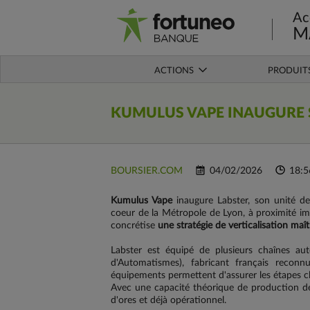
Ac
M
ACTIONS
PRODUIT
KUMULUS VAPE INAUGURE 
BOURSIER.COM
04/02/2026
18:5
Kumulus Vape
inaugure Labster, son unité de
coeur de la Métropole de Lyon, à proximité imm
concrétise
une stratégie de verticalisation ma
Labster est équipé de plusieurs chaînes au
d'Automatismes), fabricant français recon
équipements permettent d'assurer les étapes c
Avec une capacité théorique de production de p
d'ores et déjà opérationnel.