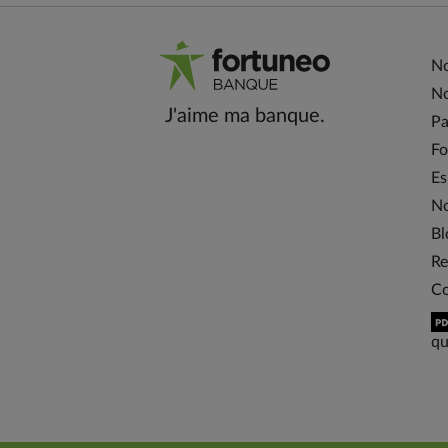
No
No
J'aime ma banque.
Pa
Fo
Es
No
Bl
Re
Co
qu