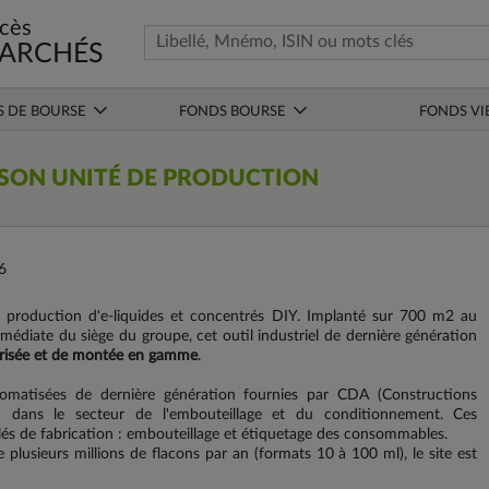
cès
ARCHÉS
S DE BOURSE
FONDS BOURSE
FONDS VI
SON UNITÉ DE PRODUCTION
6
 production d'e-liquides et concentrés DIY. Implanté sur 700 m2 au
édiate du siège du groupe, cet outil industriel de dernière génération
îtrisée et de montée en gamme
.
tomatisées de dernière génération fournies par CDA (Constructions
nu dans le secteur de l'embouteillage et du conditionnement. Ces
lés de fabrication : embouteillage et étiquetage des consommables.
lusieurs millions de flacons par an (formats 10 à 100 ml), le site est