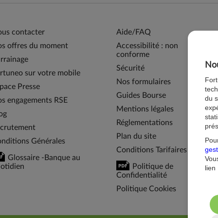
us contacter
Aide/FAQ
s offres du moment
Accessibilité : non
conforme
rrainage
Nou
Sécurité
rtuneo sur votre mobile
For
Nos formulaires
pace Presse
tech
Guides Bourse
du s
s engagements RSE
expé
Mentions légales
og
stat
Réglementations
prés
crutement
Plan du site
Pour
nditions Générales
gest
Conditions Tarifaires
Glossaire -Banque au
Vous
otidien
Politique de
lien
Confidentialité
Politique Cookies