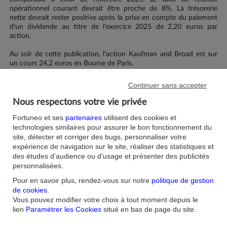
opérationnel courant devrait être proche de 8%. La trésorerie
nette devrait rester positive après la prise en compte du paiement
d'un dividende au titre de l'exercice 2025 de 2,20 euros par
action.
Au soir de cette publication, l'action Kaufman and Broad est sur
un cours 24,2 euros en Bourse de Paris.
Continuer sans accepter
Société(s) citée(s) :
Nous respectons votre vie privée
KAUFMAN ET BROAD (FRA)
Fortuneo et ses
partenaires
utilisent des cookies et
technologies similaires pour assurer le bon fonctionnement du
site, détecter et corriger des bugs, personnaliser votre
expérience de navigation sur le site, réaliser des statistiques et
J'aime ma banque.
des études d’audience ou d’usage et présenter des publicités
personnalisées.
Nous contacter
Aide/FAQ
Nos offres du moment
Accessibilité : non
Pour en savoir plus, rendez-vous sur notre
politique de gestion
conforme
de cookies
.
Parrainage
Vous pouvez modifier votre choix à tout moment depuis le
Sécurité
Fortuneo sur votre mobile
lien
Paramétrer les Cookies
situé en bas de page du site.
Nos formulaires
Espace Presse
Guides Bourse