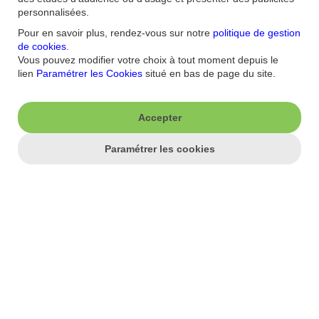
personnalisées.
Pour en savoir plus, rendez-vous sur notre
politique de gestion
de cookies
.
J'aime ma banque.
Vous pouvez modifier votre choix à tout moment depuis le
lien
Paramétrer les Cookies
situé en bas de page du site.
Nous contacter
Aide/FAQ
Nos offres du moment
Accessibilité : non
conforme
Parrainage
Accepter
Sécurité
Fortuneo sur votre mobile
Nos formulaires
Paramétrer les cookies
Espace Presse
Guides Bourse
Nos engagements RSE
Mentions légales
Blog
Réglementations
Recrutement
Plan du site
Conditions Générales
Conditions Tarifaires
Glossaire -Banque au
quotidien
Politique de
Confidentialité
Politique Cookies