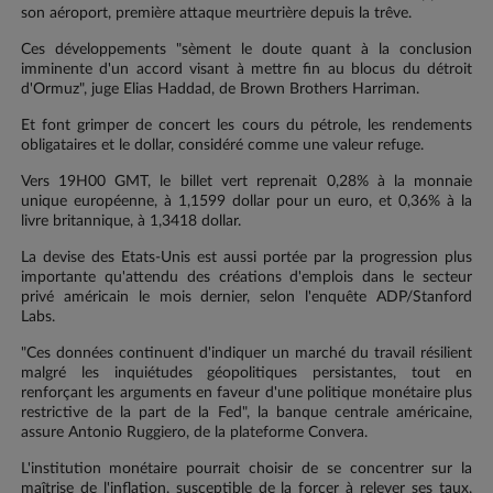
son aéroport, première attaque meurtrière depuis la trêve.
Ces développements "sèment le doute quant à la conclusion
imminente d'un accord visant à mettre fin au blocus du détroit
d'Ormuz", juge Elias Haddad, de Brown Brothers Harriman.
Et font grimper de concert les cours du pétrole, les rendements
obligataires et le dollar, considéré comme une valeur refuge.
Vers 19H00 GMT, le billet vert reprenait 0,28% à la monnaie
unique européenne, à 1,1599 dollar pour un euro, et 0,36% à la
livre britannique, à 1,3418 dollar.
La devise des Etats-Unis est aussi portée par la progression plus
importante qu'attendu des créations d'emplois dans le secteur
privé américain le mois dernier, selon l'enquête ADP/Stanford
Labs.
"Ces données continuent d'indiquer un marché du travail résilient
malgré les inquiétudes géopolitiques persistantes, tout en
renforçant les arguments en faveur d'une politique monétaire plus
restrictive de la part de la Fed", la banque centrale américaine,
assure Antonio Ruggiero, de la plateforme Convera.
L'institution monétaire pourrait choisir de se concentrer sur la
maîtrise de l'inflation, susceptible de la forcer à relever ses taux,