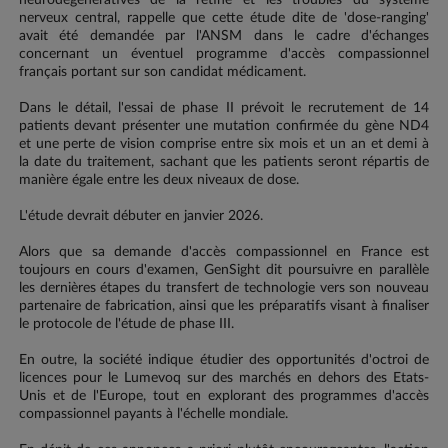
neurodégénératives de la rétine et les troubles du système
nerveux central, rappelle que cette étude dite de 'dose-ranging'
avait été demandée par l'ANSM dans le cadre d'échanges
concernant un éventuel programme d'accès compassionnel
français portant sur son candidat médicament.
Dans le détail, l'essai de phase II prévoit le recrutement de 14
patients devant présenter une mutation confirmée du gène ND4
et une perte de vision comprise entre six mois et un an et demi à
la date du traitement, sachant que les patients seront répartis de
manière égale entre les deux niveaux de dose.
L'étude devrait débuter en janvier 2026.
Alors que sa demande d'accès compassionnel en France est
toujours en cours d'examen, GenSight dit poursuivre en parallèle
les dernières étapes du transfert de technologie vers son nouveau
partenaire de fabrication, ainsi que les préparatifs visant à finaliser
le protocole de l'étude de phase III.
En outre, la société indique étudier des opportunités d'octroi de
licences pour le Lumevoq sur des marchés en dehors des Etats-
Unis et de l'Europe, tout en explorant des programmes d'accès
compassionnel payants à l'échelle mondiale.