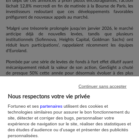
En dépit de ces annonces a priori plutôt encourageantes, l'action
lâchait 12,8% mercredi en fin de matinée à la Bourse de Paris, les
investisseurs redoutant que ces développements favorables
préfigurent de nouveaux appels au marché.
'Malgré une trésorerie prolongée jusqu'en janvier 2026, le marché
anticipe déjà de nouvelles levées, tandis que plusieurs
institutionnels (Sofinnova, Heights Capital, Goldman Sachs) ont
réduit leurs participations', rappelaient récemment les équipes
d'Euroland.
Plombée par une série de levées de fonds à fort effet dilutif ayant
mécaniquement réduit la valeur de son action, GenSight a chuté
de presque 50% cette année pour désormais évoluer à des plus
bas historiques.
Continuer sans accepter
Copyright (c) 2025 Zonebourse.com - All rights reserved.
Nous respectons votre vie privée
Fortuneo et ses
partenaires
utilisent des cookies et
Société(s) citée(s) :
technologies similaires pour assurer le bon fonctionnement du
site, détecter et corriger des bugs, personnaliser votre
GENSIGHT BIOLOGICS (FRA)
expérience de navigation sur le site, réaliser des statistiques et
des études d’audience ou d’usage et présenter des publicités
personnalisées.