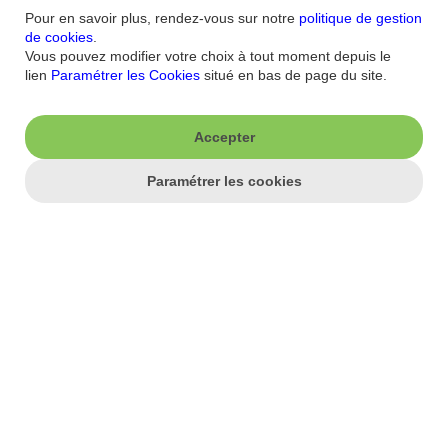
Pour en savoir plus, rendez-vous sur notre
politique de gestion
J'aime ma banque.
de cookies
.
Vous pouvez modifier votre choix à tout moment depuis le
Nous contacter
Aide/FAQ
lien
Paramétrer les Cookies
situé en bas de page du site.
Nos offres du moment
Accessibilité : non
conforme
Parrainage
Sécurité
Accepter
Fortuneo sur votre mobile
Nos formulaires
Espace Presse
Paramétrer les cookies
Guides Bourse
Nos engagements RSE
Mentions légales
Blog
Réglementations
Recrutement
Plan du site
Conditions Générales
Conditions Tarifaires
Glossaire -Banque au
quotidien
Politique de
Confidentialité
Politique Cookies