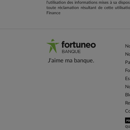
l'utilisation des informations mises à sa dispo
toute réclamation résultant de cette utilis
Finance
No
No
J'aime ma banque.
Pa
Fo
Es
No
Bl
Re
Co
qu