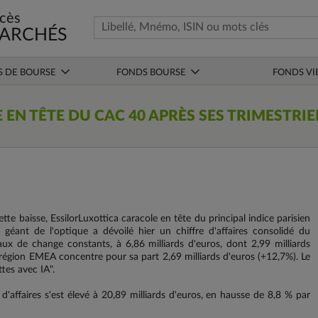
cès
ARCHÉS
S DE BOURSE
FONDS BOURSE
FONDS VI
EN TÊTE DU CAC 40 APRÈS SES TRIMESTRIE
te baisse, EssilorLuxottica caracole en tête du principal indice parisien
éant de l'optique a dévoilé hier un chiffre d'affaires consolidé du
ux de change constants, à 6,86 milliards d'euros, dont 2,99 milliards
région EMEA concentre pour sa part 2,69 milliards d'euros (+12,7%). Le
tes avec IA".
d'affaires s'est élevé à 20,89 milliards d'euros, en hausse de 8,8 % par