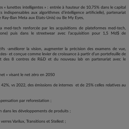
« lunettes intelligentes » : entrée à hauteur de 10,75% dans le capital
dispensables aux algorithmes d’intelligence artificielle), partenariat
de Ray-Ban Meta aux Etats-Unis) ou Be My Eyes,
la med-tech renforcée par les acquisitions de plateformes med-tech,
sione) puis dans le streetwear avec l’acquisition pour 1,5 Md$ de
s -améliorer la vision, augmenter la précision des examens de vue,
tées- et conçue comme levier de croissance à partir d’un portefeuille de
nt des 8 centres de R&D et du nouveau lab en partenariat avec le
net » visant le net zéro en 2050
42%, vs 2022, des émissions de internes et de 25% celles relatives au
pensation par reforestation ;
on dans les développements de produits ;
erres Varilux, Transitions et Stellest ;