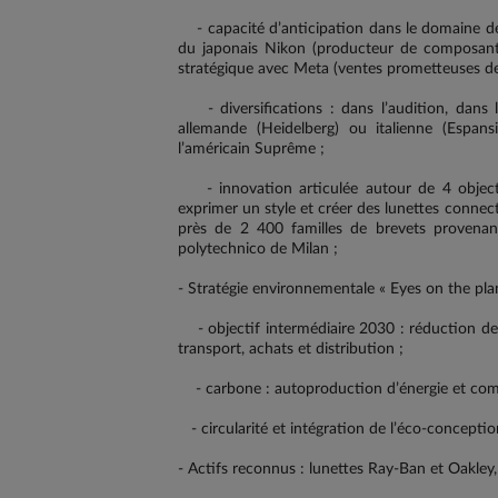
- capacité d’anticipation dans le domaine des 
du japonais Nikon (producteur de composants in
stratégique avec Meta (ventes prometteuses 
- diversifications : dans l’audition, dans 
allemande (Heidelberg) ou italienne (Espan
l’américain Suprême ;
- innovation articulée autour de 4 objectif
exprimer un style et créer des lunettes connec
près de 2 400 familles de brevets provena
polytechnico de Milan ;
- Stratégie environnementale « Eyes on the pla
- objectif intermédiaire 2030 : réduction de 
transport, achats et distribution ;
- carbone : autoproduction d’énergie et com
- circularité et intégration de l’éco-concepti
- Actifs reconnus : lunettes Ray-Ban et Oakley, v