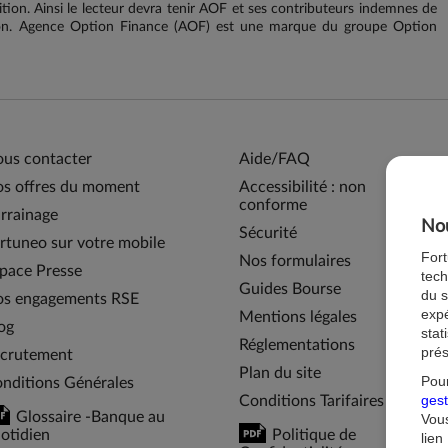
sition. Ainsi le lecteur devra tenir AOF et ses contributeurs indemnes de
ation. Agence Option Finance (AOF) est une marque du groupe Option
us contacter
Aide/FAQ
s offres du moment
Accessibilité : non
conforme
rrainage
Nou
Sécurité
rtuneo sur votre mobile
For
Nos formulaires
pace Presse
tech
Guides Bourse
du s
s engagements RSE
expé
Mentions légales
og
stat
Réglementations
prés
crutement
Plan du site
Pour
nditions Générales
gest
Conditions Tarifaires
Glossaire -Banque au
Vous
otidien
Politique de
lien