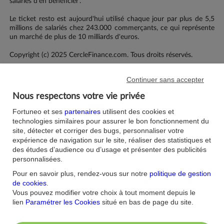
salariés d'en bénéficier'.
Le ticket resto est aujourd'hui utilisé chaque jour par plus de 5,5
millions de salariés chez 243.000 commerçants, ce qui représente
un marché de plus de 10 milliards d'euros.
Copyright (c) 2025 CercleFinance.com. Tous droits réservés.
Continuer sans accepter
Société(s) citée(s) :
EDENRED (FRA)
Nous respectons votre vie privée
Fortuneo et ses
partenaires
utilisent des cookies et
technologies similaires pour assurer le bon fonctionnement du
site, détecter et corriger des bugs, personnaliser votre
J'aime ma banque.
expérience de navigation sur le site, réaliser des statistiques et
des études d’audience ou d’usage et présenter des publicités
Nous contacter
Aide/FAQ
personnalisées.
Nos offres du moment
Accessibilité : non
Pour en savoir plus, rendez-vous sur notre
politique de gestion
conforme
Parrainage
de cookies
.
Sécurité
Vous pouvez modifier votre choix à tout moment depuis le
Fortuneo sur votre mobile
lien
Paramétrer les Cookies
situé en bas de page du site.
Nos formulaires
Espace Presse
Guides Bourse
Nos engagements RSE