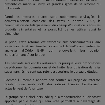
de l'Artisanat, des PME et de l'Economie sociale et solidaire, a
présenté ce matin à Bercy les grandes lignes de sa réforme du
ticket-resto.
Parmi les mesures phares sont notamment envisagées la
dématérialisation complète des titres à horizon 2027, la
pérennisation de l'élargissement du champ d'utilisation à tous les
produits alimentaires et la possibilité de les utiliser aussi le
dimanche.
'A priori, cette réforme est favorable aux consommateurs, aux
supermarchés et aux émetteurs comme Edenred', commentent les
analystes d'Oddo BHF, qui renouvellent leur opinion
'surperformance' sur le titre.
'Les perdants seraient les restaurateurs puisque leurs propositions
de plafonner les commissions et de limiter leur utilisation dans les
supermarchés ne sont pas retenues', souligne le bureau d'études.
Edenred lui-même a apporté son soutien au projet de réforme,
pointant que seuls 27% des salariés français bénéficiaient
actuellement de l'avantage.
Le groupe se dit ainsi 'persuadé que la modernisation du dispositif
apportée par le texte qui sera voté permettra à davantage de