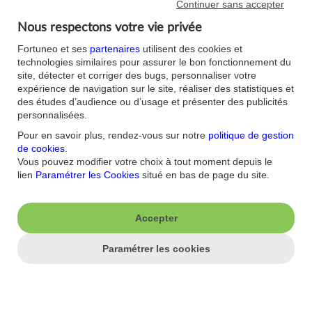
Continuer sans accepter
J'aime ma banque.
Nous respectons votre vie privée
Nous contacter
Aide/FAQ
Fortuneo et ses
partenaires
utilisent des cookies et
Nos offres du moment
Accessibilité : non
technologies similaires pour assurer le bon fonctionnement du
conforme
site, détecter et corriger des bugs, personnaliser votre
Parrainage
expérience de navigation sur le site, réaliser des statistiques et
Sécurité
Fortuneo sur votre mobile
des études d’audience ou d’usage et présenter des publicités
Nos formulaires
Espace Presse
personnalisées.
Guides Bourse
Nos engagements RSE
Pour en savoir plus, rendez-vous sur notre
politique de gestion
Mentions légales
Blog
de cookies
.
Réglementations
Recrutement
Vous pouvez modifier votre choix à tout moment depuis le
Plan du site
lien
Paramétrer les Cookies
situé en bas de page du site.
Conditions Générales
Conditions Tarifaires
Glossaire -Banque au
quotidien
Politique de
Accepter
Confidentialité
Politique Cookies
Paramétrer les cookies