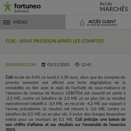
Accès
MARCHÉS
MENU
ACCÈS CLIENT
et suivi de souscription
COIL : SOUS PRESSION APRÈS LES COMPTES
BOURSIER.COM
03/11/2025
12:41
Coil
recule de 4,4% ce lundi à 1,30 euro, alors que les comptes du
premier semestre ont affiché une forte dégradation de la
rentabilité, en lien avec le repli de l'activité de sous-traitance et
l'absence de revenus de licence. L'EBITDA est ressorti en perte à
-2,3 ME, contre un bénéfice de 2,0 ME un an plus tôt. Le résultat
opérationnel s'établit à -3,4 ME, en recul de -4,2 ME par rapport à
l'année précédente. Le résultat net ressort à -3,6 ME, contre un
bénéfice de 0,5 ME un an plus tôt. Il inclut des charges financières
nettes pour un montant de 0,1 ME.
Coil anticipe une baisse de
son chiffre d'affaires et ses résultats sur l'ensemble de l'exercice
2025.