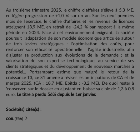
Au troisième trimestre 2025, le chiffre d'affaires s'élève à 5,3 ME,
en légère progression de +1,0 % sur un an. Sur les neuf premiers
mois de l'exercice, le chiffre d'affaires et les revenus de licences
atteignent 13,9 ME, en retrait de -24,2 % par rapport à la même
période en 2024. Face à cet environnement exigeant, la société
poursuit l'adaptation de son modèle économique articulée autour
de trois leviers stratégiques : l'optimisation des coûts, pour
renforcer son efficacité opérationnelle ; l'agilité industrielle, afin
d'ajuster sa production aux évolutions de la demande ; et la
valorisation de son expertise technologique, au service de ses
clients stratégiques et du développement de nouveaux marchés à
potentiel... Portzamparc estime que malgré le retour de la
croissance T3, ce S1 amène à réviser les anticipations de CA et de
marges 2025. (CA : 18,7 ME, Ebitda : -3,2 ME). De quoi rester à
'conserver' sur le dossier en ajustant en baisse sa cible de 1,3 à 0,8
euro.
Le titre a perdu 56% depuis le 1er janvier.
Société(s) citée(s) :
COIL (FRA)