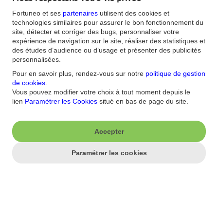
Nos offres du moment
Accessibilité : non
Fortuneo et ses
partenaires
utilisent des cookies et
conforme
Parrainage
technologies similaires pour assurer le bon fonctionnement du
Sécurité
Fortuneo sur votre mobile
site, détecter et corriger des bugs, personnaliser votre
Nos formulaires
expérience de navigation sur le site, réaliser des statistiques et
Espace Presse
des études d’audience ou d’usage et présenter des publicités
Guides Bourse
Nos engagements RSE
personnalisées.
Mentions légales
Blog
Pour en savoir plus, rendez-vous sur notre
politique de gestion
Réglementations
Recrutement
de cookies
.
Plan du site
Conditions Générales
Vous pouvez modifier votre choix à tout moment depuis le
Conditions Tarifaires
lien
Paramétrer les Cookies
situé en bas de page du site.
Glossaire -Banque au
quotidien
Politique de
Confidentialité
Accepter
Politique Cookies
Paramétrer les cookies
Cours en temps réel sur indices et valeurs Euronext Paris. Cours différé d'au moins 15 mn
sur toutes les autres places (Bruxelles, Amsterdam, NASDAQ, NYSE, AMEX, Francfort et
Londres).
Les données relatives aux cours de bourse et aux estimations sur les sites et applications de
Fortuneo sont fournies par la société Factset.