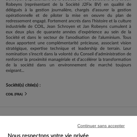
Robeyns (représentant de la Société J2Fix BV) en qualité de
délégués à la gestion journalière, chargés d'assurer la gestion
opérationnelle et de piloter la mise en oeuvre du plan de
redressement engagé. Fortement ancrés dans l'histoire et la culture
industrielle de COIL, Jean Schroyen et Jan Robeyns cumulent à
eux deux plus de quarante années d'expérience au sein de la
Société et dans le secteur de l'anodisation de l'aluminium. Tous
deux apportent une complémentarité précieuse, associant vision
stratégique, expertise technique et leadership de terrain. Leur
nomination s'inscrit dans la volonté du Conseil d'administration de
renforcer la proximité managériale et d'accélérer la transformation
de la société dans un environnement de marché toujours
exigeant...
Société(s) citée(s) :
COIL (FRA)
J'aime ma banque.
Continuer sans accepter
Nous contacter
Aide/FAQ
Nous respectons votre vie privée