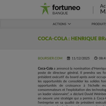
Ac
M
ACTIONS
PRODUIT
COCA-COLA
: HENRIQUE BR
BOURSIER.COM
11/12/2025
08:4
Coca-Cola
a annoncé la nomination d'Henrique B
poste de directeur général. Il prendra ses 
président exécutif du board après avoir occup
les opportunités de consolider les solides fo
opportunités de croissance à l'échelle 
consommateurs et l'exploitation des technolo
un leader visionnaire", a déclaré David Weinber
en oeuvre une stratégie qui a permis à Coca-C
l'entreprise en sa qualité de président exéc