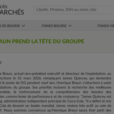
cès
ARCHÉS
S DE BOURSE
FONDS BOURSE
FONDS VI
AUN PREND LA TÊTE DU GROUPE
3
raun, actuel vice-président exécutif et directeur de l'exploitation, au
fonctions le 31 mars 2026, remplaçant James Quincey, qui deviendra
é le poste de DG pendant neuf ans. Henrique Braun s'attachera à saisir
ndations du groupe. Ses priorités incluent la recherche des meilleures
mondiale, le renforcement de la compréhension des besoins des
gies comme levier de performance et de croissance. "James Quincey est
g, administrateur indépendant principal de Coca-Cola. "Il a défini et mis
ola de devenir un leader mondial. James restera très actif au sein de
utif. Nous sommes convaincus qu'Henrique Braun saura tirer parti des