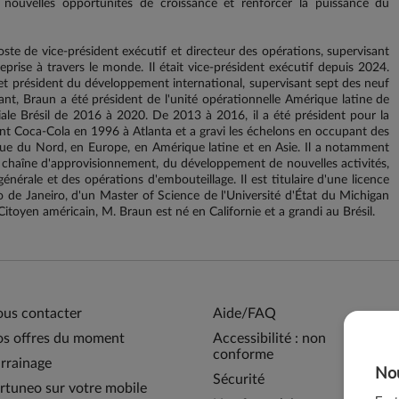
e nouvelles opportunités de croissance et renforcer la puissance du
ste de vice-président exécutif et directeur des opérations, supervisant
eprise à travers le monde. Il était vice-président exécutif depuis 2024.
 et président du développement international, supervisant sept des neuf
vant, Braun a été président de l'unité opérationnelle Amérique latine de
ale Brésil de 2016 à 2020. De 2013 à 2016, il a été président pour la
nt Coca-Cola en 1996 à Atlanta et a gravi les échelons en occupant des
que du Nord, en Europe, en Amérique latine et en Asie. Il a notamment
 chaîne d'approvisionnement, du développement de nouvelles activités,
énérale et des opérations d'embouteillage. Il est titulaire d'une licence
io de Janeiro, d'un Master of Science de l'Université d'État du Michigan
Citoyen américain, M. Braun est né en Californie et a grandi au Brésil.
us contacter
Aide/FAQ
s offres du moment
Accessibilité : non
conforme
rrainage
Nou
Sécurité
rtuneo sur votre mobile