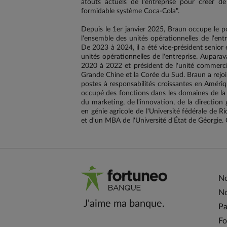
atouts actuels de l'entreprise pour créer d
formidable système Coca-Cola".
Depuis le 1er janvier 2025, Braun occupe le po
l'ensemble des unités opérationnelles de l'entr
De 2023 à 2024, il a été vice-président senior
unités opérationnelles de l'entreprise. Aupara
2020 à 2022 et président de l'unité commerci
Grande Chine et la Corée du Sud. Braun a rejoi
postes à responsabilités croissantes en Améri
occupé des fonctions dans les domaines de la
du marketing, de l'innovation, de la direction g
en génie agricole de l'Université fédérale de R
et d'un MBA de l'Université d'État de Géorgie. 
No
No
J'aime ma banque.
Pa
Fo