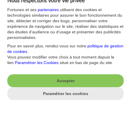
Nous respectons votre vie privée
Nos offres du moment
Accessibilité : non
Fortuneo et ses
partenaires
utilisent des cookies et
conforme
Parrainage
technologies similaires pour assurer le bon fonctionnement du
Sécurité
site, détecter et corriger des bugs, personnaliser votre
Fortuneo sur votre mobile
expérience de navigation sur le site, réaliser des statistiques et
Nos formulaires
Espace Presse
des études d’audience ou d’usage et présenter des publicités
Guides Bourse
Nos engagements RSE
personnalisées.
Mentions légales
Blog
Pour en savoir plus, rendez-vous sur notre
politique de gestion
Réglementations
Recrutement
de cookies
.
Plan du site
Conditions Générales
Vous pouvez modifier votre choix à tout moment depuis le
Conditions Tarifaires
lien
Paramétrer les Cookies
situé en bas de page du site.
Glossaire -Banque au
quotidien
Politique de
Confidentialité
Accepter
Politique Cookies
Paramétrer les cookies
Cours en temps réel sur indices et valeurs Euronext Paris. Cours différé d'au moins 15 mn
sur toutes les autres places (Bruxelles, Amsterdam, NASDAQ, NYSE, AMEX, Francfort et
Londres).
Les données relatives aux cours de bourse et aux estimations sur les sites et applications de