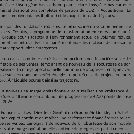
delà de l'hydrogène bas carbone pour inclure l'oxygène bas carbone
s, et des solutions complètes de gestion du CO2 . - Acquisitions : Le
tions complémentaires (bolt-on) et les acquisitions stratégiques.
us par des fondations robustes. Le bilan solide du Groupe permet de
nanciers. De plus, le programme de transformation en cours contribue à
u Groupe pour s'adapter à l'environnement actuel de volumes réduits.
oupe et permet d'activer de manière optimale les moteurs de croissance
et aux opportunités émergentes.
nt son cap et continue de réaliser une performance financière solide. Le
itable de ses ventes, témoignant de nouveau de la robustesse de son
ésilience. La marge opérationnelle continue de progresser, en ligne avec
e sur deux ans hors effet énergie. Le portefeuille de projets en cours
ord.
Air Liquide poursuit ainsi sa trajectoire.
 à nouveau sa marge opérationnelle et à réaliser une croissance du
025, et à atteindre son ambition de progression de +200 points de base
in 2026.
François Jackow, Directeur Général du Groupe Air Liquide, a déclaré :
t son cap et continue de réaliser une performance financière très solide.
e ses ventes, témoignant de nouveau de la robustesse de son modèle
nce. Notre marge opérationnelle continue de progresser, parfaitement en