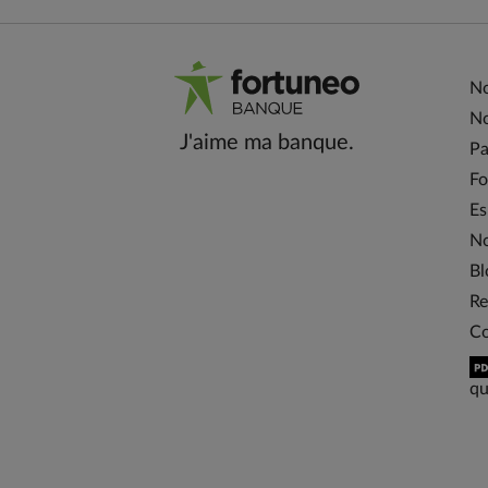
No
No
J'aime ma banque.
Pa
Fo
Es
No
Bl
Re
Co
qu