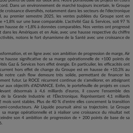
00 points de base sur deux ans. Notre portefeuille de projets en cours
record. Dans un environnement de marché toujours incertain, le Groupe
de croissance diversifiés, notamment dans les secteurs de l'électronique
ail, au premier semestre 2025, les ventes publiées du Groupe sont en
e +1,8% sur une base comparable. L'activité Gaz & Services, soit 97 %
nt en hausse de +1,8% à données comparables. Nos ventes ont progressé
 dans les Amériques et en Asie, avec une hausse respective du chiffre
activités, notons le fort dynamisme de la Santé avec une croissance de
sformation, et en ligne avec son ambition de progression de marge, Air
ne hausse significative de sa marge opérationnelle de +100 points de
és Gaz & Services hors effet énergie. En particulier, les efficacités ont
t récurrent hors effet de change du Groupe est en hausse de +10,3% au
e notre cash flow demeure très solide, permettant de financer les
ement futur. Le ROCE récurrent continue de s'améliorer, en atteignant
ur aux objectifs d'ADVANCE. Enfin, le portefeuille de projets en cours
levant désormais à 4,6 milliards d'euros, il couvre l'ensemble des
e la Grande Industrie et l'Électronique. Représentant 4,1 milliards
2 mois sont stables. Plus de 40 % d'entre elles concernent la transition
semi-conducteurs. Air Liquide poursuit ainsi sa trajectoire. Le Groupe
a marge opérationnelle et à réaliser une croissance du résultat net
teindre son 4 ambition de progression de + 200 points de base de sa
.