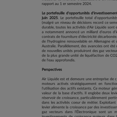
rapport au 1 er semestre 2024.
Le portefeuille d'opportunités d'investissemen
juin 2025
. Le portefeuille total d'opportuni
(malgré un niveau de décisions record ce seme
durable, toutes les activités d'Air Liquide son
a notamment annoncé un milliard d'euros d'i
contrats de fourniture d'électricité décarboné
de l'hydrogène renouvelable en Allemagne et 
Australie. Parallèlement, des avancées ont été
de nouvelles unités produiront des gaz vecteurs
de la plus grande unité de liquéfaction de CO2
de l'eau approfondis.
Perspectives
Air Liquide est et demeure une entreprise de 
moteurs activés stratégiquement en foncti
l'utilisation des actifs existants. Ce moteur 
valeur de la base d'actifs. Il englobe deux lev
réservoir de croissance, particulièrement pert
dans les activités coeur de métier. Exploitan
levier alimente la croissance par des investiss
gaz vecteurs dans l'Électronique sont un mo
investissements de croissance majeurs dans la