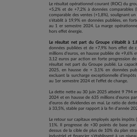
Le résultat opérationnel courant (ROC) du grou
+5,2% et de +7,2% à données comparables (ho
comparable des ventes (+1,8%), soulignant un fo
s'établit à 19,9% en données publiées, en for
au 1 er semestre 2024. La marge opérationnel
hors effet énergie.
Le résultat net part du Groupe s'établit à 1
données publiées et de +7,9% hors effet de ch
millions d'euros, en hausse publiée de +9,6% e
3,12 euros par action en forte progression de
résultat net part du Groupe publié. La capaci
2025, en hausse de + 3,1% en données publi
excluant la surcharge exceptionnelle d'impôt
au 1er semestre 2024 et l'effet de change.
La dette nette au 30 juin 2025 atteint 9 794 mi
2024 et en hausse de 635 millions d'euros pa
d'euros de dividendes en mai. Le ratio de dette
à 33,5%, stable par rapport à la fin d'année 20
Le retour sur capitaux employés après impôts 
11%. Il progresse de +30 points de base par 
dessus de la cible de plus de 10% du plan str
industriel et financier s'établissent à un niv