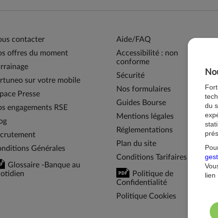
us contacter
Aide/FAQ
s offres du moment
Accessibilité : non
conforme
rrainage
Nou
Sécurité
rtuneo sur votre mobile
For
Nos formulaires
pace Presse
tech
Guides Bourse
du s
s engagements RSE
expé
Mentions légales
og
stat
Réglementations
prés
crutement
Plan du site
Pour
nditions Générales
gest
Conditions Tarifaires
Glossaire -Banque au
Vous
otidien
Politique de
lien
Confidentialité
Politique Cookies