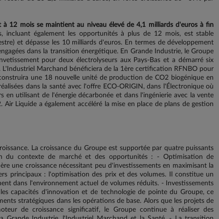
t à 12 mois se maintient au niveau élevé de 4,1 milliards d'euros à fin
tés, incluant également les opportunités à plus de 12 mois, est stable
stre) et dépasse les 10 milliards d'euros. En termes de développement
t engagées dans la transition énergétique. En Grande Industrie, le Groupe
nvetissement pour deux électrolyseurs aux Pays-Bas et a démarré six
e. L'Industriel Marchand bénéficiera de la 1ère certification RFNBO pour
construira une 18 nouvelle unité de production de CO2 biogénique en
 réalisées dans la santé avec l'offre ECO-ORIGIN, dans l'Électronique où
 en utilisant de l'énergie décarbonée et dans l'ingénierie avec la vente
. Air Liquide a également accéléré la mise en place de plans de gestion
croissance. La croissance du Groupe est supportée par quatre puissants
on du contexte de marché et des opportunités : - Optimisation de
génère une croissance nécessitant peu d'investissements en maximisant la
iers principaux : l'optimisation des prix et des volumes. Il constitue un
inent dans l'environnement actuel de volumes réduits. - Investissements
t les capacités d'innovation et de technologie de pointe du Groupe, ce
ements stratégiques dans les opérations de base. Alors que les projets de
teur de croissance significatif, le Groupe continue à réaliser des
 Grande Industrie, l'Industriel Marchand et la Santé. - La transition