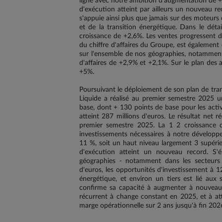
ligne avec notre ambition d'augmentation de +2
d'exécution atteint par ailleurs un nouveau 
s'appuie ainsi plus que jamais sur des moteurs 
et de la transition énergétique. Dans le dét
croissance de +2,6%. Les ventes progressent d
du chiffre d'affaires du Groupe, est égaleme
sur l'ensemble de nos géographies, notamment
d'affaires de +2,9% et +2,1%. Sur le plan des 
+5%.
Poursuivant le déploiement de son plan de tran
Liquide a réalisé au premier semestre 2025 u
base, dont + 130 points de base pour les activit
atteint 287 millions d'euros. Le résultat ne
premier semestre 2025. La 1 2 croissance d
investissements nécessaires à notre développ
11 %, soit un haut niveau largement 3 supérie
d'exécution atteint un nouveau record. S'é
géographies - notamment dans les secteurs d
d'euros, les opportunités d'investissement à 1
énergétique, et environ un tiers est lié aux 
confirme sa capacité à augmenter à nouveau s
récurrent à change constant en 2025, et à at
marge opérationnelle sur 2 ans jusqu'à fin 2026