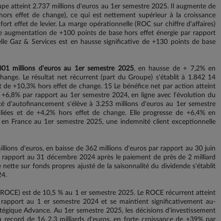
pe atteint 2.737 millions d'euros au 1er semestre 2025. Il augmente de
rs effet de change), ce qui est nettement supérieur à la croissance
rt effet de levier. La marge opérationnelle (ROC sur chiffre d'affaires)
te augmentation de +100 points de base hors effet énergie par rapport
le Gaz & Services est en hausse significative de +130 points de base
.801 millions d'euros au 1er semestre 2025
, en hausse de + 7,2% en
ange. Le résultat net récurrent (part du Groupe) s'établit à 1.842 14
t de +10,3% hors effet de change. 15 Le bénéfice net par action atteint
 +6,8% par rapport au 1er semestre 2024, en ligne avec l'évolution du
té d'autofinancement s'élève à 3.253 millions d'euros au 1er semestre
ées et de +4,2% hors effet de change. Elle progresse de +6,4% en
s en France au 1er semestre 2025, une indemnité client exceptionnelle
llions d'euros, en baisse de 362 millions d'euros par rapport au 30 juin
r rapport au 31 décembre 2024 après le paiement de près de 2 milliard
 nette sur fonds propres ajusté de la saisonnalité du dividende s'établit
24.
(ROCE) est de 10,5 % au 1 er semestre 2025. Le ROCE récurrent atteint
rapport au 1 er semestre 2024 et se maintient significativement au-
atégique Advance. Au 1er semestre 2025, les décisions d'investissement
eau record de 16 2,3 milliards d'euros, en forte croissance de +39% par