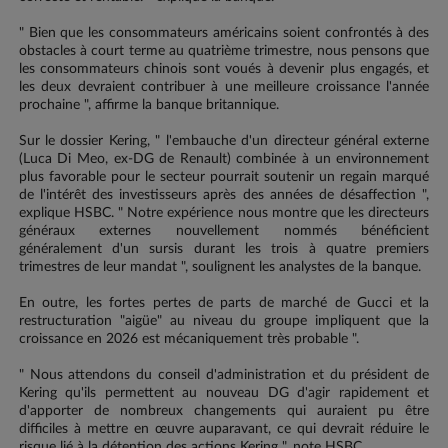
" Bien que les consommateurs américains soient confrontés à des
obstacles à court terme au quatrième trimestre, nous pensons que
les consommateurs chinois sont voués à devenir plus engagés, et
les deux devraient contribuer à une meilleure croissance l'année
prochaine ", affirme la banque britannique.
Sur le dossier Kering, " l'embauche d'un directeur général externe
(Luca Di Meo, ex-DG de Renault) combinée à un environnement
plus favorable pour le secteur pourrait soutenir un regain marqué
de l'intérêt des investisseurs après des années de désaffection ",
explique HSBC. " Notre expérience nous montre que les directeurs
généraux externes nouvellement nommés bénéficient
généralement d'un sursis durant les trois à quatre premiers
trimestres de leur mandat ", soulignent les analystes de la banque.
En outre, les fortes pertes de parts de marché de Gucci et la
restructuration "aigüe" au niveau du groupe impliquent que la
croissance en 2026 est mécaniquement très probable ".
" Nous attendons du conseil d'administration et du président de
Kering qu'ils permettent au nouveau DG d'agir rapidement et
d'apporter de nombreux changements qui auraient pu être
difficiles à mettre en œuvre auparavant, ce qui devrait réduire le
risque lié à la détention des actions Kering ", note HSBC.