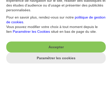
expérience de navigation sur le site, réaliser des statistiques et
des études d’audience ou d’usage et présenter des publicités
Défi
s
personnalisées.
Pour en savoir plus, rendez-vous sur notre
politique de gestion
de cookies
.
- Exécution de la relance de Gucci, 1er contributeur historique aux
Vous pouvez modifier votre choix à tout moment depuis le
résultats ;
lien
Paramétrer les Cookies
situé en bas de page du site.
- Evolution du dossier Valentino détenu à 30% avec option
d’acquisition totale en 2030 ;
Accepter
- Absence de prévisions chiffrées pour 2025 ;
Paramétrer les cookies
- Dividende 2024 réduit de plus de la moitié à 6€, après acompte
de 2€.
2025 Agence Option Finance (AOF) - Tous droits de reproduction
réservés par AOF. AOF collecte ses données auprès des sources