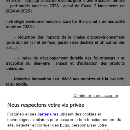
en 2015 : déjà 1,6 Mds€ de revenus pour le 2ème acteur mondial
; parfumerie, lancé en 2023 : achat de Creed, 2 lancements en
2024 et 2025 ;
- Stratégie environnementale « Care for the planet » de neutralité
totale en 2033 :
- réduction des impacts de la chaîne d’approvisionnement
(pollution de l’air et de l’eau, gestion des déchets et utilisation des
sols…),
- « Index de développement durable des fournisseurs » et
traçabilité du bien-être animal et d’utilisation des produits
chimiques,
- Materials Innovation Lab dédié aux montres et à la joaillerie,
et au textile,
- soutien à la biodiversité, l’agriculture régénérative et le fonds
Continuer sans accepter
climat pour la nature ;
Nous respectons votre vie privée
- Bilan en cours de renforcement : dette nette de 10,5 Mds€ et
Fortuneo et ses
partenaires
utilisent des cookies et
1,4 Md€ d’autofinancement libre.
technologies similaires pour assurer le bon fonctionnement du
site, détecter et corriger des bugs, personnaliser votre