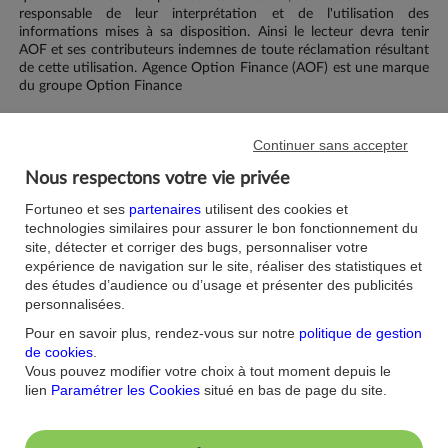
responsable de leur interprétation et de l'utilisation des
informations mises à sa disposition. Ainsi le lecteur devra tenir
AOF et ses contributeurs indemnes de toute réclamation résultant
de cette utilisation. Agence Option Finance (AOF) est une marque
du groupe Option Finance
Société(s) citée(s) :
Continuer sans accepter
HERIGE (FRA)
Nous respectons votre vie privée
Fortuneo et ses
partenaires
utilisent des cookies et
technologies similaires pour assurer le bon fonctionnement du
site, détecter et corriger des bugs, personnaliser votre
J'aime ma banque.
expérience de navigation sur le site, réaliser des statistiques et
des études d’audience ou d’usage et présenter des publicités
Nous contacter
Aide/FAQ
personnalisées.
Nos offres du moment
Accessibilité : non
Pour en savoir plus, rendez-vous sur notre
politique de gestion
conforme
Parrainage
de cookies
.
Sécurité
Fortuneo sur votre mobile
Vous pouvez modifier votre choix à tout moment depuis le
Nos formulaires
Espace Presse
lien
Paramétrer les Cookies
situé en bas de page du site.
Guides Bourse
Nos engagements RSE
Mentions légales
Blog