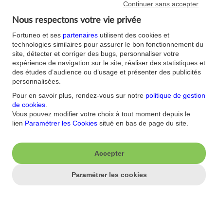
Continuer sans accepter
J'aime ma banque.
Nous respectons votre vie privée
Nous contacter
Aide/FAQ
Fortuneo et ses
partenaires
utilisent des cookies et
Nos offres du moment
Accessibilité : non
technologies similaires pour assurer le bon fonctionnement du
conforme
site, détecter et corriger des bugs, personnaliser votre
Parrainage
expérience de navigation sur le site, réaliser des statistiques et
Sécurité
Fortuneo sur votre mobile
des études d’audience ou d’usage et présenter des publicités
Nos formulaires
Espace Presse
personnalisées.
Guides Bourse
Nos engagements RSE
Pour en savoir plus, rendez-vous sur notre
politique de gestion
Mentions légales
Blog
de cookies
.
Réglementations
Recrutement
Vous pouvez modifier votre choix à tout moment depuis le
Plan du site
lien
Paramétrer les Cookies
situé en bas de page du site.
Conditions Générales
Conditions Tarifaires
Glossaire -Banque au
quotidien
Politique de
Accepter
Confidentialité
Politique Cookies
Paramétrer les cookies