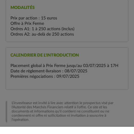
MODALITÉS
Prix par action : 15 euros
Offre à Prix Ferme
Ordres A1: 1 à 250 actions (inclus)
Ordres A2: au-delà de 250 actions
CALENDRIER DE L'INTRODUCTION
Placement global à Prix Ferme jusqu'au 03/07/2025 à 17H
Date de règlement-livraison : 08/07/2025
Premières négociations : 09/07/2025
L'investisseur est invité à lire avec attention le prospectus visé par
l'Autorité des Marchés Financiers relatif à l'offre. Ce site et les
documents et informations qu'il contient ne constituent ou ne
contiennent ni offre ni sollicitation ni invitation à souscrire à
l'opération.